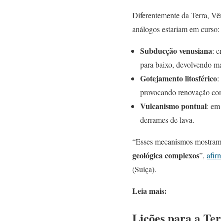
Diferentemente da Terra, V
análogos estariam em curso:
Subducção venusiana
: 
para baixo, devolvendo ma
Gotejamento litosférico
:
provocando renovação cont
Vulcanismo pontual
: em
derrames de lava.
“Esses mecanismos mostram 
geológica complexos
”,
afir
(Suíça).
Leia mais:
Lições para a Ter