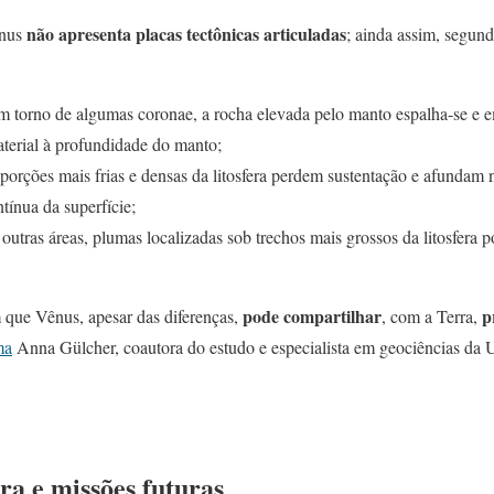
não apresenta placas tectônicas articuladas
ênus
; ainda assim, segund
em torno de algumas coronae, a rocha elevada pelo manto espalha-se e e
terial à profundidade do manto;
 porções mais frias e densas da litosfera perdem sustentação e afundam
ínua da superfície;
 outras áreas, plumas localizadas sob trechos mais grossos da litosfera 
pode compartilhar
p
que Vênus, apesar das diferenças,
, com a Terra,
ma
Anna Gülcher, coautora do estudo e especialista em geociências da 
ra e missões futuras