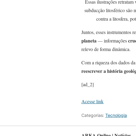
Essas ilustrações retratam 
subducção litosférico são 
contra a litosfera,
Juntos, esses instrumentos r
planeta
cruc
— informações
relevo de forma dinâmica.
Com a riqueza dos dados da
reescrever a história geoló
[ad_2]
Acesse link
Categorias:
Tecnologia
ARKA Online | Notícias