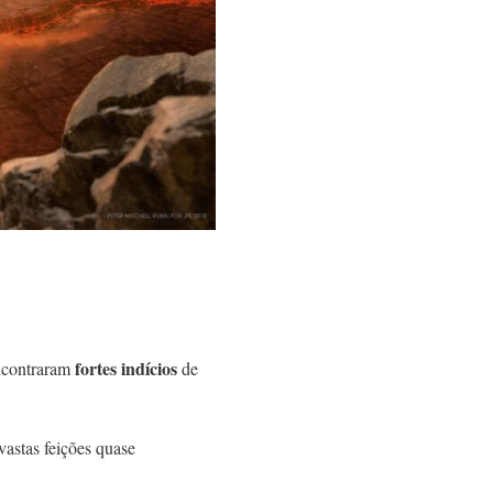
fortes indícios
ncontraram
de
astas feições quase