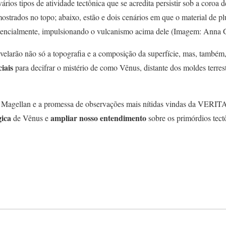
vários tipos de atividade tectônica que se acredita persistir sob a coroa
mostrados no topo; abaixo, estão e dois cenários em que o material de 
 potencialmente, impulsionando o vulcanismo acima dele (Imagem: Ann
evelarão não só a topografia e a composição da superfície, mas, também
iais
para decifrar o mistério de como Vênus, distante dos moldes terres
 Magellan e a promessa de observações mais nítidas vindas da VERITAS
gica
ampliar nosso entendimento
de Vênus e
sobre os primórdios tect