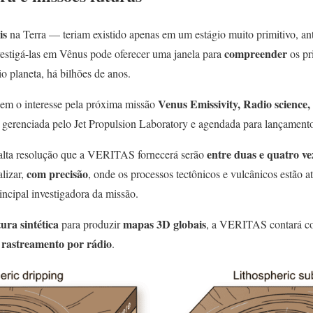
is
na Terra — teriam existido apenas em um estágio muito primitivo, an
compreender
vestigá-las em Vênus pode oferecer uma janela para
os pr
o planeta, há bilhões de anos.
Venus Emissivity, Radio scienc
em o interesse pela próxima missão
, gerenciada pelo Jet Propulsion Laboratory e agendada para lançamento
entre duas e quatro ve
alta resolução que a VERITAS fornecerá serão
com precisão
lizar,
, onde os processos tectônicos e vulcânicos estão 
ncipal investigadora da missão.
ura sintética
mapas 3D globais
para produzir
, a VERITAS contará 
 rastreamento por rádio
.