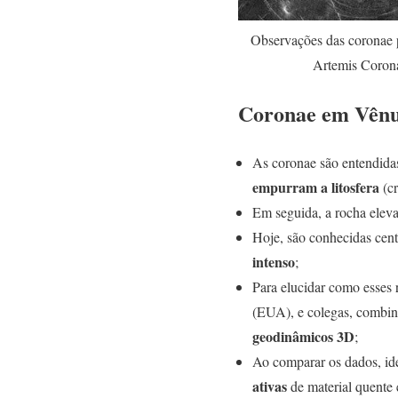
Observações das coronae p
Artemis Coron
Coronae em Vên
As coronae são entendida
empurram a litosfera
(cr
Em seguida, a rocha ele
Hoje, são conhecidas cent
intenso
;
Para elucidar como esses
(EUA), e colegas, combi
geodinâmicos 3D
;
Ao comparar os dados, id
ativas
de material quente 