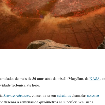
mais de 30 anos
Magellan
aram dados de
atrás da missão
, da
NASA
, e
vidade tectônica até hoje
.
sta
Science Advances
, concentra-se em
estruturas
chamadas
coronae
— v
dezenas a centenas de quilômetros
por
na superfície venusiana.