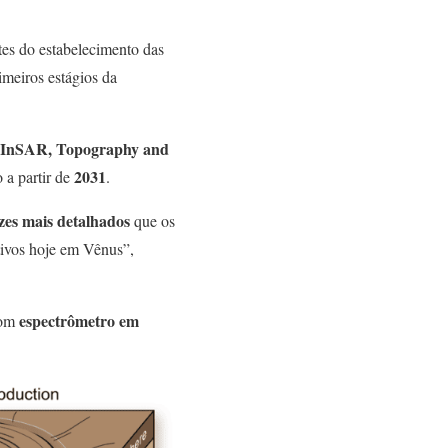
tes do estabelecimento das
imeiros estágios da
e, InSAR, Topography and
2031
 a partir de
.
zes mais detalhados
que os
ativos hoje em Vênus”,
espectrômetro em
com