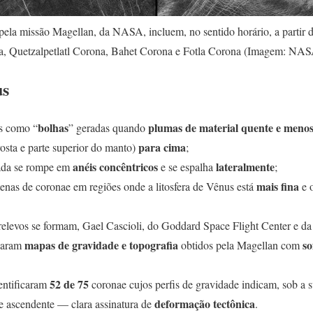
ela missão Magellan, da NASA, incluem, no sentido horário, a partir d
a, Quetzalpetlatl Corona, Bahet Corona e Fotla Corona (Imagem: NAS
us
bolhas
plumas de material quente e meno
s como “
” geradas quando
para cima
osta e parte superior do manto)
;
anéis concêntricos
lateralmente
vada se rompe em
e se espalha
;
mais fina
enas de coronae em regiões onde a litosfera de Vênus está
e o
 relevos se formam, Gael Cascioli, do Goddard Space Flight Center e d
mapas de gravidade e topografia
so
naram
obtidos pela Magellan com
52 de 75
entificaram
coronae cujos perfis de gravidade indicam, sob a s
deformação tectônica
e ascendente — clara assinatura de
.