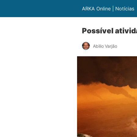
ARKA Online | Notícias
Possível ativi
Abilio Varjão