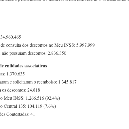
 34.960.465
e de consulta dos descontos no Meu INSS: 5.997.999
e não possuíam descontos: 2.836.350
de entidades associativas
tas: 1.370.635
zaram e solicitaram o reembolso: 1.345.817
m os descontos: 24.818
nto Meu INSS: 1.266.516 (92,4%)
to Central 135: 104.119 (7,6%)
des Contestadas: 41