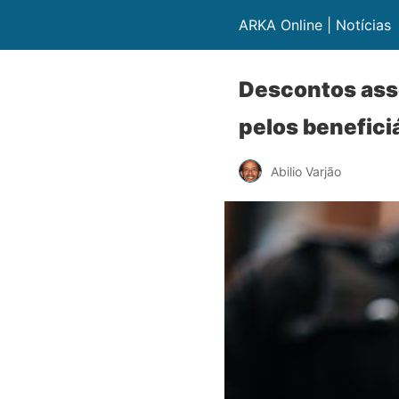
ARKA Online | Notícias
Descontos asso
pelos benefici
Abilio Varjão