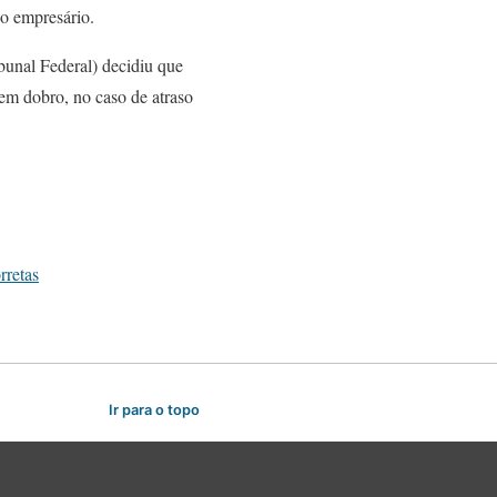
do empresário.
bunal Federal) decidiu que
 em dobro, no caso de atraso
rretas
Ir para o topo