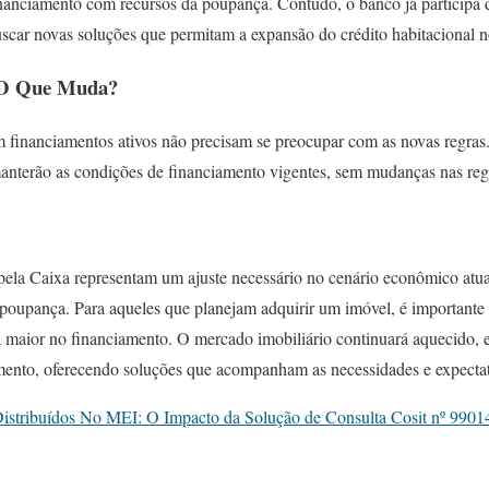
inanciamento com recursos da poupança. Contudo, o banco já participa 
scar novas soluções que permitam a expansão do crédito habitacional n
 O Que Muda?
 financiamentos ativos não precisam se preocupar com as novas regras
manterão as condições de financiamento vigentes, sem mudanças nas regr
ela Caixa representam um ajuste necessário no cenário econômico atua
 poupança. Para aqueles que planejam adquirir um imóvel, é importante 
a maior no financiamento. O mercado imobiliário continuará aquecido,
amento, oferecendo soluções que acompanham as necessidades e expecta
istribuídos No MEI: O Impacto da Solução de Consulta Cosit nº 9901