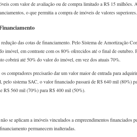
móveis com valor de avaliação ou de compra limitado a R$ 15 milhões. 
inanciamentos, o que permitia a compra de imóveis de valores superiores.
 Financiamento
 redução das cotas de financiamento. Pelo Sistema de Amortização Co
do imóvel, em contraste com os 80% oferecidos até o final de outubro. P
nto cobrirá até 50% do valor do imóvel, em vez dos atuais 70%.
ue os compradores precisarão dar um valor maior de entrada para adquiri
, pelo sistema SAC, o valor financiado passará de R$ 640 mil (80%) p
de R$ 560 mil (70%) para R$ 400 mil (50%).
, não se aplicam a imóveis vinculados a empreendimentos financiados p
e financiamento permanecem inalteradas.