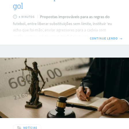
gol
Propostas improváveis para as regras do
3 MINUTOS
futebol, entre liberar substituições sem limite, instituir ‘eu
acho que foi mão’, enviar agressores para a cadeia com
cartão preto e validar meio gol O debate sobre VAR,
CONTINUE LENDO
→
impedimentos e faltas violentas segue rendendo ideias que
misturam bom humor e crítica ao jogo atual. Em tom
provocativo, o autor propõe mudanças para tornar o
futebol, segundo ele, mais simples, justo e divertido. São
sugestões que variam de liberar todas as trocas a punir
agressões com prisão,
NOTÍCIAS