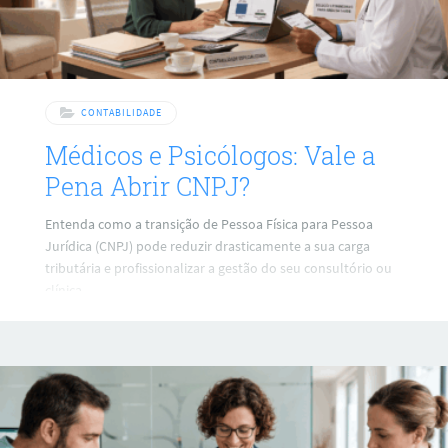
CONTABILIDADE
Médicos e Psicólogos: Vale a
Pena Abrir CNPJ?
Entenda como a transição de Pessoa Física para Pessoa
Jurídica (CNPJ) pode reduzir drasticamente a sua carga
tributária e profissionalizar a gestão do seu consultório ou
clínica.