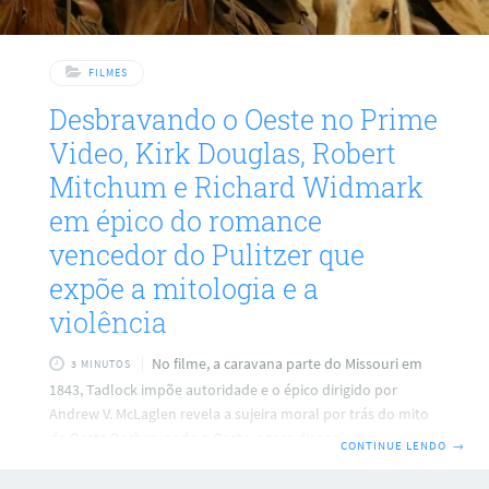
FILMES
Desbravando o Oeste no Prime
Video, Kirk Douglas, Robert
Mitchum e Richard Widmark
em épico do romance
vencedor do Pulitzer que
expõe a mitologia e a
violência
No filme, a caravana parte do Missouri em
3 MINUTOS
1843, Tadlock impõe autoridade e o épico dirigido por
Andrew V. McLaglen revela a sujeira moral por trás do mito
do Oeste Desbravando o Oeste, agora disponível no Prime
CONTINUE LENDO
→
Video, reúne um trio lendário de atores e transforma o
romance vencedor do Pulitzer em uma viagem épica e