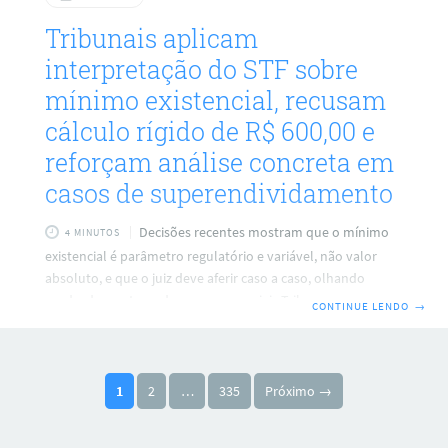
Tribunais aplicam
interpretação do STF sobre
mínimo existencial, recusam
cálculo rígido de R$ 600,00 e
reforçam análise concreta em
casos de superendividamento
Decisões recentes mostram que o mínimo
4 MINUTOS
existencial é parâmetro regulatório e variável, não valor
absoluto, e que o juiz deve aferir caso a caso, olhando
renda, descontos e despesas essenciais Tribunais estaduais
CONTINUE LENDO
→
vêm consolidando a interpretação do Supremo Tribunal
Federal sobre o mínimo existencial, afastando leituras que
transformam o valor de R$ 600,00 em fórmula automática.
Paginação de posts
Em julgados que envolvem servidores, professores e
1
2
…
335
Próximo →
trabalhadores com despesas médicas, os magistrados
reafirmam que a proteção contra o superendividamento