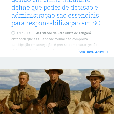
define que poder de decisão e
administração são essenciais
para responsabilização em SC
Magistrado da Vara Única de Tangará
3 MINUTOS
entendeu que a titularidade formal não comprova
participação em sonegação, é preciso demonstrar gestão
efetiva e poder de decisão Uma mulher foi absolvida da
CONTINUE LENDO
→
acusação de fraudar a fiscalização estadual porque,
segundo o juiz, ela atuou apenas como nome formal da
empresa, sem ingerência administrativa ou proveito
econômico. O Ministério Público de Santa Catarina acusou a
ré de suprimir o pagamento de ICMS entre 2019 e 2020, com
dívida apontada em R$ 30.953,87, mas a prova