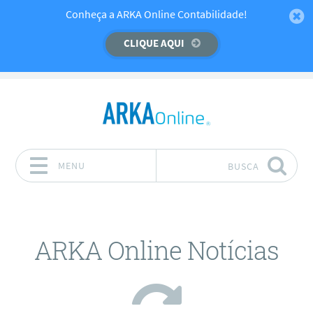
Temos um recado importante para você!
Conheça a ARKA Online Contabilidade!
CLIQUE AQUI
CLIQUE AQUI
MENU
BUSCA
Pular para o conteúdo
ARKA Online Notícias