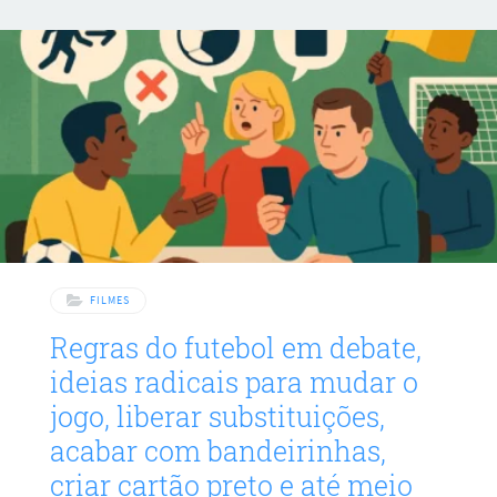
brutal. A narrativa acompanha uma caravana que deixa o
Missouri em 1843, conduzida por um ex-senador obcecado
em fundar uma cidade, enquanto disputas de poder
corroem
FILMES
Regras do futebol em debate,
ideias radicais para mudar o
jogo, liberar substituições,
acabar com bandeirinhas,
criar cartão preto e até meio