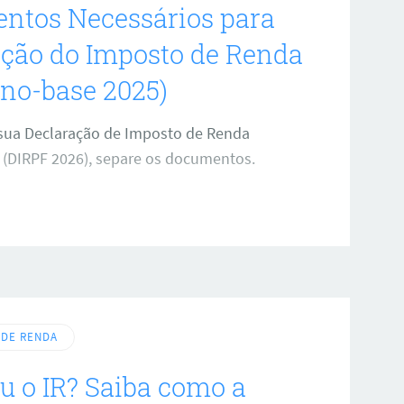
ntos Necessários para
hanges estrangeiras criava um
ação do Imposto de Renda
no-base 2025)
r sua Declaração de Imposto de Renda
a (DIRPF 2026), separe os documentos.
 DE RENDA
ou o IR? Saiba como a