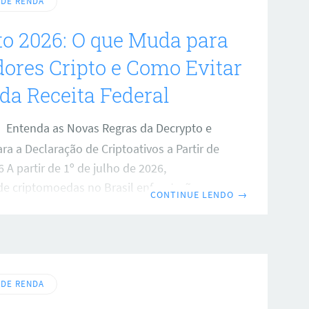
eira. A legislação estabelece diretrizes
 DE RENDA
que as empresas possam usufruir dos
o 2026: O que Muda para
scais relacionados ao plano de
dores Cripto e Como Evitar
da Receita Federal
Entenda as Novas Regras da Decrypto e
ra a Declaração de Criptoativos a Partir de
 A partir de 1º de julho de 2026,
de criptomoedas no Brasil enfrentarão
CONTINUE LENDO
→
cias com a chegada da declaração Decrypto.
, que altera a Instrução Normativa 188,
tamente a forma como as operações com
is serão reportadas à Receita Federal,
e para quem utiliza corretoras
 DE RENDA
s. Anteriormente, a falta de reporte por