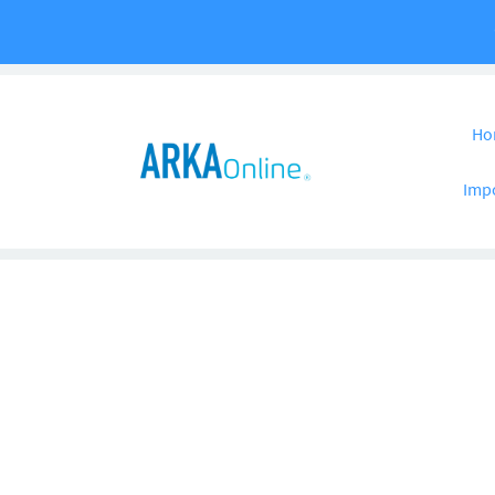
Pular para o co
Ho
Imp