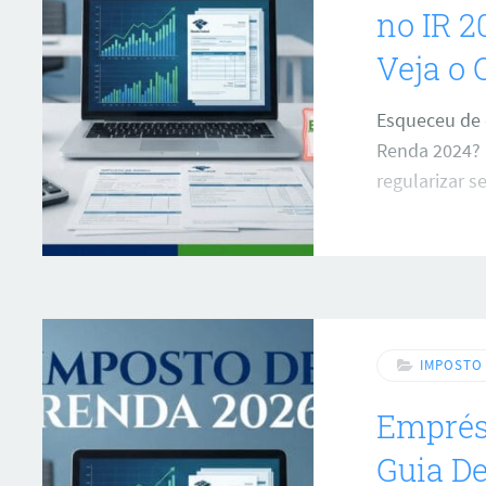
no IR 2
Veja o 
Esqueceu de 
Renda 2024? 
regularizar s
ar
IMPOSTO
Emprést
Guia De