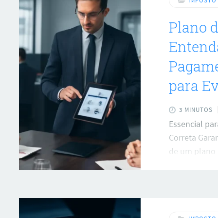
IMPOSTO
Plano d
Entenda
Pagamen
para Ev
3 MINUTOS
Essencial pa
Correta Gara
de um plano 
para muitas 
esse benefíci
respeito ao 
rigorosa para