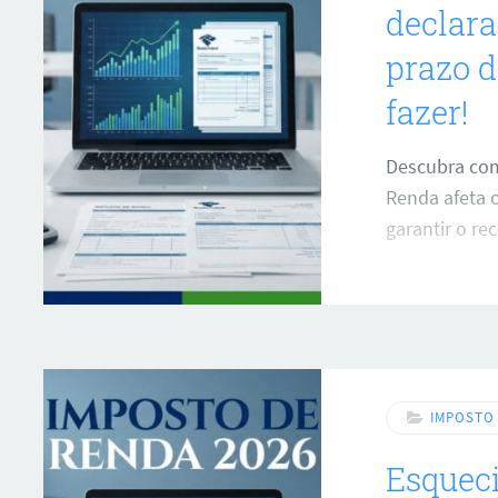
declara
prazo d
fazer!
Descubra com
Renda afeta o
garantir o re
IMPOSTO
Esquec