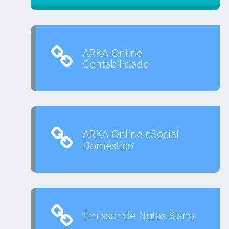
ARKA Online
Contabilidade
ARKA Online eSocial
Doméstico
Emissor de Notas Sisno