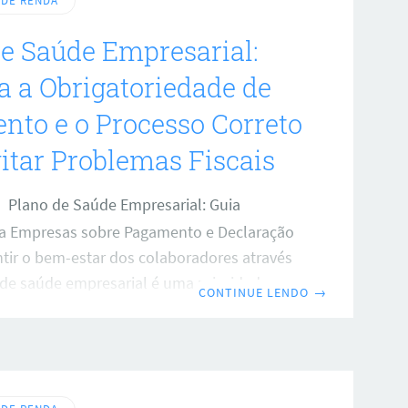
 DE RENDA
e Saúde Empresarial:
 a Obrigatoriedade de
to e o Processo Correto
itar Problemas Fiscais
Plano de Saúde Empresarial: Guia
ra Empresas sobre Pagamento e Declaração
ntir o bem-estar dos colaboradores através
de saúde empresarial é uma prioridade
CONTINUE LENDO
→
organizações. No entanto, a forma como
o é gerido, especialmente no que diz
pagamento e à declaração, exige atenção
 evitar transtornos com o fisco e otimizar a