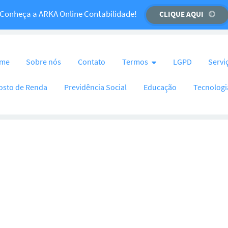
Temos um recado importante para você!
Conheça a ARKA Online Contabilidade!
CLIQUE AQUI
CLIQUE AQUI
nteúdo
me
Sobre nós
Contato
Termos
LGPD
Servi
osto de Renda
Previdência Social
Educação
Tecnologi