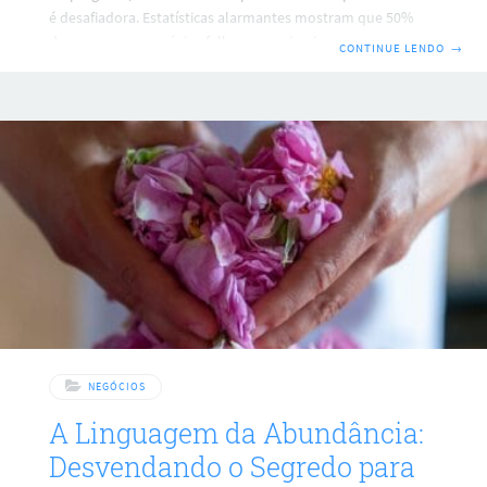
é desafiadora. Estatísticas alarmantes mostram que 50%
dos pequenos negócios falham no primeiro ano e, para
CONTINUE LENDO
→
aqueles que sobrevivem, 75% falham nos próximos cinco
anos. Isso nos leva a uma questão crucial: Como evitar ser
parte dessas estatísticas? Se você está pensando em abrir
seu próprio negócio ou já o fez, mas se sente
sobrecarregado e preso, este artigo é para você. Vamos
explorar como criar um negócio que
NEGÓCIOS
A Linguagem da Abundância:
Desvendando o Segredo para