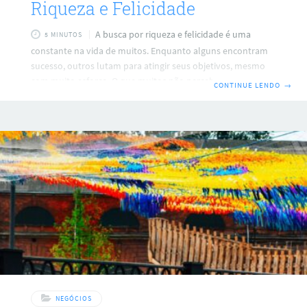
Riqueza e Felicidade
A busca por riqueza e felicidade é uma
5 MINUTOS
constante na vida de muitos. Enquanto alguns encontram
sucesso, outros lutam para atingir seus objetivos, mesmo
com muito esforço. O que muitos não percebem é que a
CONTINUE LENDO
→
chave para desbloquear esses tesouros está na maneira
como pensamos e falamos sobre eles. Este artigo explora a
poderosa “Linguagem da Abundância” e como ela pode
transformar sua vida. O Que é a Linguagem da Abundância?
A Linguagem da Abundância refere-se à forma como
utilizamos nossas palavras
NEGÓCIOS