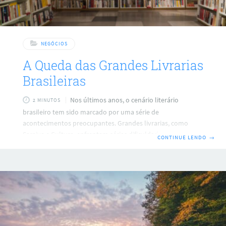
NEGÓCIOS
A Queda das Grandes Livrarias
Brasileiras
Nos últimos anos, o cenário literário
2 MINUTOS
brasileiro tem sido marcado por uma série de
acontecimentos preocupantes. Grandes livrarias, como
Saraiva e Cultura, enfrentam sérias dificuldades financeiras,
CONTINUE LENDO
→
chegando a pedir recuperação judicial. Mas, o que
realmente está por trás dessa crise? O Contexto Brasileiro O
Brasil, apesar de seu avanço em diversos setores, ainda
apresenta índices de leitura abaixo da média mundial.
Estima-se que o brasileiro leia, em média, apenas 4 livros
por ano. Em comparação, países como o Canadá têm uma
média