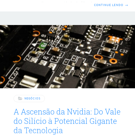
menores como limpeza e cuidado do filho do proprietário,
CONTINUE LENDO
→
poucos poderiam prever o legado que ele deixaria. A
Revelação do Jovem Suichiro Honda Esse jovem, Suichiro
Honda, não apenas competiria com as maiores marcas de
automóveis do mundo, mas também fundaria a maior
fabricante de motocicletas. Nascido em 1906 em uma
pequena vila perto do Monte Fuji,
NEGÓCIOS
A Ascensão da Nvidia: Do Vale
do Silício à Potencial Gigante
da Tecnologia