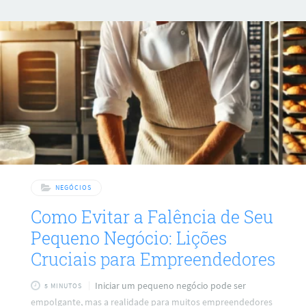
brincadeira pode ser desastroso. Para vencer na vida, é
preciso jogar o que chamamos de “jogo de gente grande”.
Isso exige uma mudança profunda na forma de pensar, agir
e sentir. A Mentalidade Vencedora Se você quer prosperar
em meses o que não prosperou
NEGÓCIOS
Como Evitar a Falência de Seu
Pequeno Negócio: Lições
Cruciais para Empreendedores
Iniciar um pequeno negócio pode ser
5 MINUTOS
empolgante, mas a realidade para muitos empreendedores