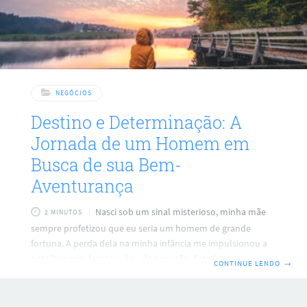
NEGÓCIOS
Destino e Determinação: A
Jornada de um Homem em
Busca de sua Bem-
Aventurança
Nasci sob um sinal misterioso, minha mãe
2 MINUTOS
sempre profetizou que eu seria um homem de grande
fortuna. A perda dela na minha infância me impulsionou a
batalhar para fazer jus àquela previsão. Esta é a história de
CONTINUE LENDO
→
minha vida, uma jornada de luta, determinação e busca
pela bem-aventurança. O nascimento sob um sinal
misterioso é uma metáfora para as circunstâncias únicas e