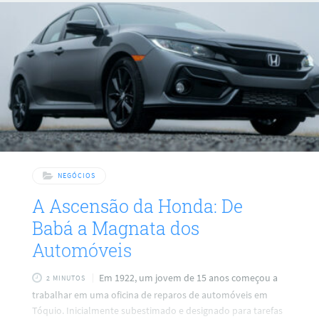
especiais que moldam nossa vida desde o início. Para
alguns, pode ser um talento inato, para outros, uma
experiência de
NEGÓCIOS
A Ascensão da Honda: De
Babá a Magnata dos
Automóveis
Em 1922, um jovem de 15 anos começou a
2 MINUTOS
trabalhar em uma oficina de reparos de automóveis em
Tóquio. Inicialmente subestimado e designado para tarefas