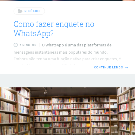
NEGÓCIOS
Como fazer enquete no
WhatsApp?
O WhatsApp é uma das plataformas de
2 MINUTOS
mensagens instantâneas mais populares do mundo.
Embora não tenha uma função nativa para criar enquetes, é
possível fazer enquetes no WhatsApp com algumas
CONTINUE LENDO
→
abordagens criativas. Aqui está um guia passo a passo sobre
como fazer isso: Usando Emojis de Dedo para Votação Uma
das maneiras mais simples de criar uma enquete no
WhatsApp é pedir aos participantes que votem usando
emojis de dedo. Passos: Escreva sua pergunta no chat ou
grupo. Liste as opções de