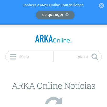
Temos um recado importante para você!
Conheça a ARKA Online Contabilidade!
CLIQUE AQUI
CLIQUE AQUI
MENU
BUSCA
Pular para o conteúdo
ARKA Online Notícias