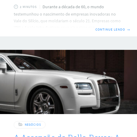
Durante a década de 60, o mundo
2 MINUTOS
testemunhou o nascimento de empresas inovadoras no
Vale do Silício, que moldariam o século 21. Empresas como
IBM e Apple introduziram seus pioneiros computadores,
CONTINUE LENDO
→
enquanto Intel e Microsoft impulsionavam a indústria com
tecnologias avançadas. A trajetória da Nvidia Embora
muitas empresas tecnológicas tenham surgido, poucas
alcançaram o patamar das gigantes como Apple e Microsoft.
Contudo, a Nvidia tem se destacado. Começando com
placas de vídeo, a empresa expandiu seu alcance,
contribuindo para tecnologias como o
NEGÓCIOS