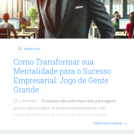
NEGÓCIOS
Como Transformar sua
Mentalidade para o Sucesso
Empresarial: Jogo de Gente
Grande
O sucesso não está reservado para alguns
5 MINUTOS
poucos afortunados. Grandes empreendedores não
nasceram diferentes de mim ou de você; eles apenas
decidiram ser diferentes. Entrar no mundo dos negócios
CONTINUE LENDO
→
sem preparo e com uma mentalidade de aventura ou