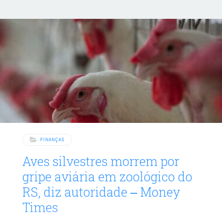
classificação semelhante”. “Sucessivas administrações e o
Congresso dos EUA falharam em chegar a um acordo sobre
medidas para reverter a tendência de grandes déficits fiscais
anuais e custos crescentes de juros”, disse a Moody’s em um
comunicado. A Moody’s era a última
FINANÇAS
Aves silvestres morrem por
gripe aviária em zoológico do
RS, diz autoridade – Money
Times