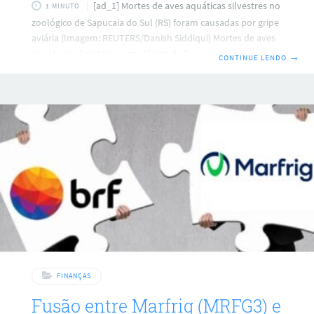
[ad_1] Mortes de aves aquáticas silvestres no
1 MINUTO
zoológico de Sapucaia do Sul (RS) foram causadas por gripe
aviária (Imagem: REUTERS/Danish Siddiqui) Mortes de aves
aquáticas silvestres no zoológico de Sapucaia do Sul (RS)
CONTINUE LENDO
→
foram causadas por gripe aviária, afirmou nesta sexta-feira
(16) a coordenadora do Programa Nacional de Sanidade
Avícola no Rio Grande do Sul, Tais Oltramari Barnasque, em
entrevista a jornalistas. Sapucaia do Sul está situada a cerca
de 50 km de Montenegro, onde um foco de gripe aviária foi
FINANÇAS
Fusão entre Marfrig (MRFG3) e