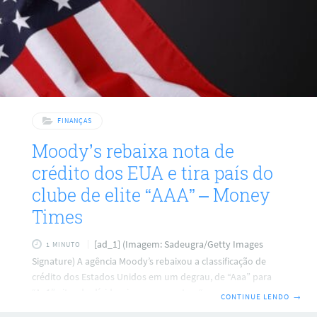
FINANÇAS
Moody’s rebaixa nota de
crédito dos EUA e tira país do
clube de elite “AAA” – Money
Times
[ad_1] (Imagem: Sadeugra/Getty Images
1 MINUTO
Signature) A agência Moody’s rebaixou a classificação de
crédito dos Estados Unidos em um degrau, de “Aaa” para
“Aa1”, citando dívida e juros crescentes, “que são
CONTINUE LENDO
→
significativamente mais altos do que os de soberanos com