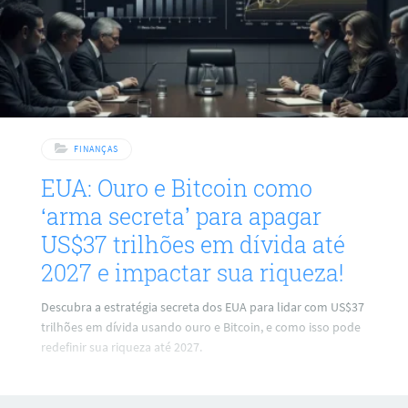
FINANÇAS
EUA: Ouro e Bitcoin como
‘arma secreta’ para apagar
US$37 trilhões em dívida até
2027 e impactar sua riqueza!
Descubra a estratégia secreta dos EUA para lidar com US$37
trilhões em dívida usando ouro e Bitcoin, e como isso pode
redefinir sua riqueza até 2027.