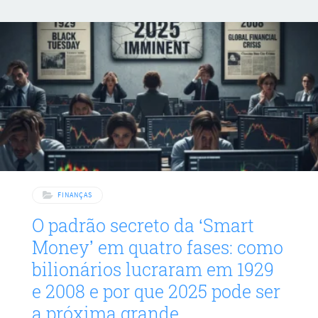
FINANÇAS
O padrão secreto da ‘Smart
Money’ em quatro fases: como
bilionários lucraram em 1929
e 2008 e por que 2025 pode ser
a próxima grande