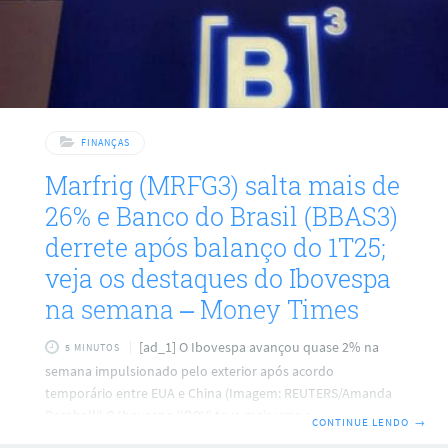
FINANÇAS
Marfrig (MRFG3) salta mais de
26% e Banco do Brasil (BBAS3)
derrete após balanço do 1T25;
veja os destaques do Ibovespa
na semana – Money Times
[ad_1] O Ibovespa avançou quase 2% na
5 MINUTOS
semana impulsionado pelo exterior após acordo
temporário entre EUA e China (Imagem: REUTERS/Amanda
Perobelli) O Ibovespa (IBOV) teve mais uma semana positiva
CONTINUE LENDO
→
com a reta final da temporada de balanços do primeiro