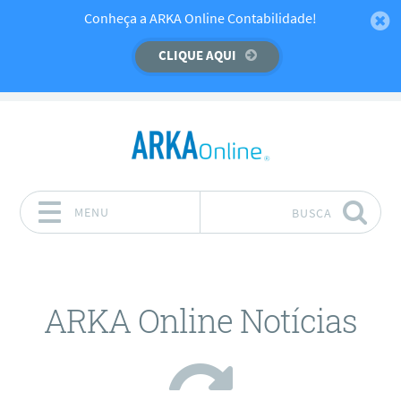
Temos um recado importante para você!
Conheça a ARKA Online Contabilidade!
CLIQUE AQUI
CLIQUE AQUI
MENU
BUSCA
Pular para o conteúdo
ARKA Online Notícias