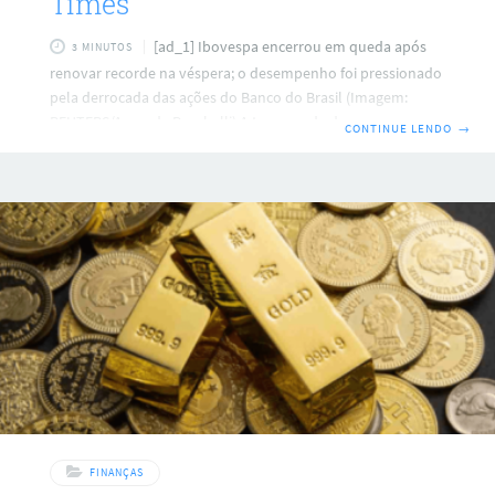
Times
[ad_1] Ibovespa encerrou em queda após
3 MINUTOS
renovar recorde na véspera; o desempenho foi pressionado
pela derrocada das ações do Banco do Brasil (Imagem:
REUTERS/Amanda Perobelli) A temporada de balanços
CONTINUE LENDO
→
corporativos do primeiro trimestre de de 2025 (1T25)
chegou ao fim com a derrocada das ações do Banco do
Brasil (BBAS3) e o Ibovespa (IBOV) se afastando do recorde.
As perdas foram limitadas pelo avanço dos “pesos-
pesados” de commodities e o tom positivo dos índices de
Wall Street. Nesta sexta-feira (16), o principal
FINANÇAS