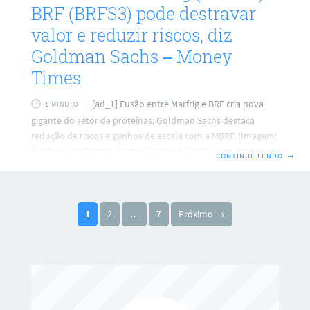
BRF (BRFS3) pode destravar
valor e reduzir riscos, diz
Goldman Sachs – Money
Times
[ad_1] Fusão entre Marfrig e BRF cria nova
1 MINUTO
gigante do setor de proteínas; Goldman Sachs destaca
redução de riscos e ganhos de escala com a MBRF. (Imagem:
Pixabay/ Montagem: Money Times) O Goldman Sachs vê a
CONTINUE LENDO
→
potencial reavaliação da “MBRF” — a nova empresa que
surge com a fusão entre Marfrig (MRFG3) e BRF (BRFS3) —
como o principal fator para a criação sustentável de valor.
Paginação de posts
“Enxergamos uma nova empresa menos alavancada, mais
1
2
…
7
Próximo →
diversificada e menos exposta a commodities. Continuamos
vendo uma relação