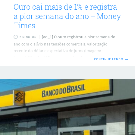
Ouro cai mais de 1% e registra
a pior semana do ano – Money
Times
[ad_1] O ouro registrou a pior semana do
2 MINUTOS
ano com o alívio nas tensões comerciais, valorização
recente do dólar e expectativa de juros (Imagem:
Freepik/Wirestock) O ouro, considerado um dos ativos mais
CONTINUE LENDO
→
seguros do mundo, encerrou a sessão desta sexta-feira (16)
em dupla queda com alívio nas tensões comerciais,
principalmente entre os Estados Unidos (EUA) e a China, e o
desempenho recente do dólar. O contrato mais líquido do
ouro, com vencimento em junho, recuou 1,22%, a US$
3.187,20 por onça-troy