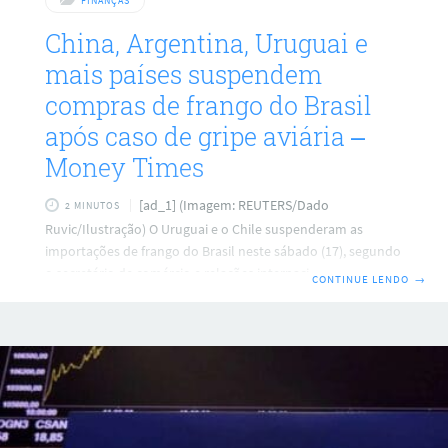
FINANÇAS
China, Argentina, Uruguai e
mais países suspendem
compras de frango do Brasil
após caso de gripe aviária –
Money Times
[ad_1] (Imagem: REUTERS/Dado
2 MINUTOS
Ruvic/Ilustração) O Uruguai e o Chile suspenderam as
importações de frango do Brasil neste sábado (17), segundo
o secretário de comércio e relações internacionais do
CONTINUE LENDO
→
Ministério da Agricultura, Luis Rua. Não há data para o fim
da suspensão. A medida foi tomada após o Ministério da
Agricultura e Pecuária (Mapa) confirmar a detecção de um
caso de vírus da gripe aviária de alta patogenicidade (IAAP)
em matrizeiro de aves comerciais localizado no município
de Montenegro (RS). Além disso,