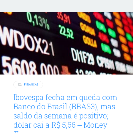
trimestre de 2025 (1T25) e alívio nas tensões comerciais com
acordo entre os Estados Unidos e a China. O principal índice
da bolsa brasileira acumulou alta de 1,96% nos últimos
cinco pregões e encerrou a sessão da sexta-feira (16) no
nível dos 139 mil pontos,
FINANÇAS
Ibovespa fecha em queda com
Banco do Brasil (BBAS3), mas
saldo da semana é positivo;
dólar cai a R$ 5,66 – Money