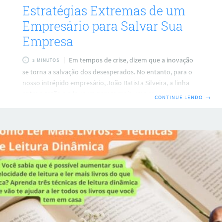
Estratégias Extremas de um
Empresário para Salvar Sua
Empresa
Em tempos de crise, dizem que a inovação
3 MINUTOS
se torna a salvação dos desesperados. No entanto, para o
nosso intrépido empresário, João Batista Silveira, a linha
entre a razão e a loucura parece mais uma corda bamba
CONTINUE LENDO
→
sobre um fogo em atividade. Este artigo explora as
estratégias extremas – e extremamente hilárias – que João
usou para tentar salvar sua empresa, a JB Tech (nome
fictício), de um naufrágio financeiro. 1. Adoção de um
Papagaio como Relações Públicas Quando a crise se