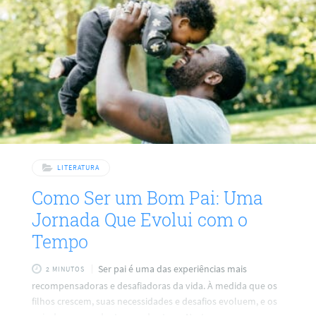
pode considerar em sua própria busca pelo sentido da vida:
Autoconhecimento Antes de tudo, é essencial conhecer a si
mesmo.
LITERATURA
Como Ser um Bom Pai: Uma
Jornada Que Evolui com o
Tempo
Ser pai é uma das experiências mais
2 MINUTOS
recompensadoras e desafiadoras da vida. À medida que os
filhos crescem, suas necessidades e desafios evoluem, e os