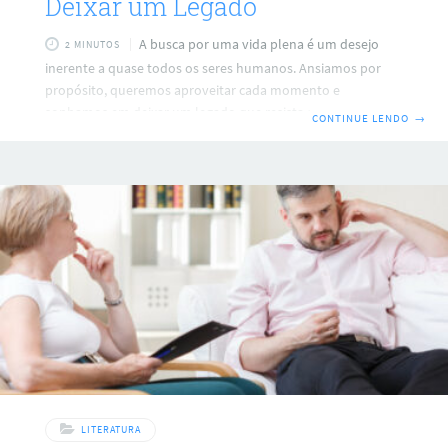
Deixar um Legado
A busca por uma vida plena é um desejo
2 MINUTOS
inerente a quase todos os seres humanos. Ansiamos por
propósito, queremos aproveitar cada momento e
sonhamos em deixar um legado que resista ao teste do
CONTINUE LENDO
→
tempo. Este artigo buscará responder às três perguntas
fundamentais que conduzem a essa aspiração. 1. Como
encontrar seu propósito na vida? O propósito dá significado
à vida. Ele atua como uma bússola, direcionando-nos e
motivando-nos em nossa jornada diária. Aqui estão
algumas etapas para ajudá-lo a descobrir o
LITERATURA