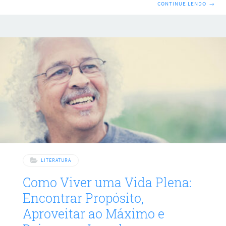
pais devem se adaptar a cada etapa. Neste artigo,
CONTINUE LENDO
→
abordaremos como ser um bom pai para um filho pequeno,
adolescente e adultos. 1. Como ser um bom pai para um
filho pequeno? Presença: Passe tempo de qualidade com
seu filho. Brinque, leia e participe ativamente de suas
atividades diárias. Sua presença física e emocional é
essencial para
LITERATURA
Como Viver uma Vida Plena:
Encontrar Propósito,
Aproveitar ao Máximo e