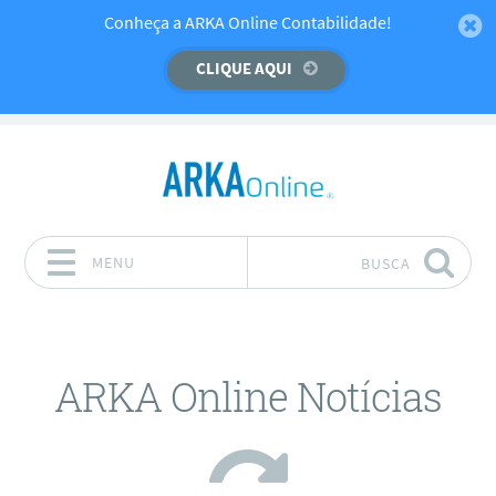
Temos um recado importante para você!
Conheça a ARKA Online Contabilidade!
CLIQUE AQUI
CLIQUE AQUI
MENU
BUSCA
Pular para o conteúdo
ARKA Online Notícias