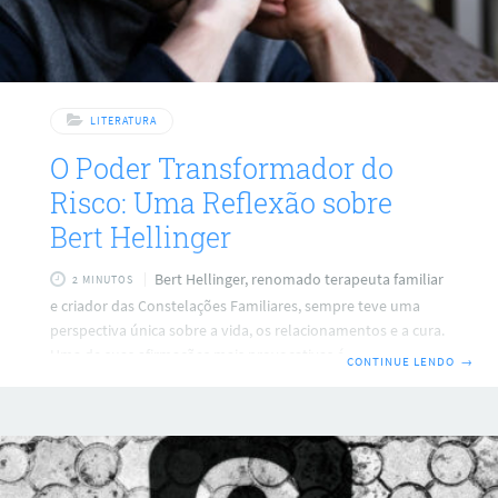
LITERATURA
O Poder Transformador do
Risco: Uma Reflexão sobre
Bert Hellinger
Bert Hellinger, renomado terapeuta familiar
2 MINUTOS
e criador das Constelações Familiares, sempre teve uma
perspectiva única sobre a vida, os relacionamentos e a cura.
Uma de suas afirmações mais provocativas é: “Aquilo que
CONTINUE LENDO
→
realmente ajuda ultrapassa, às vezes, os limites habituais e
encerra em si o risco do fracasso e da culpa.” Esta frase,
apesar de curta, carrega em si uma profundidade que
merece ser explorada. Ultrapassando Limites Em nossa
sociedade, somos frequentemente ensinados a seguir