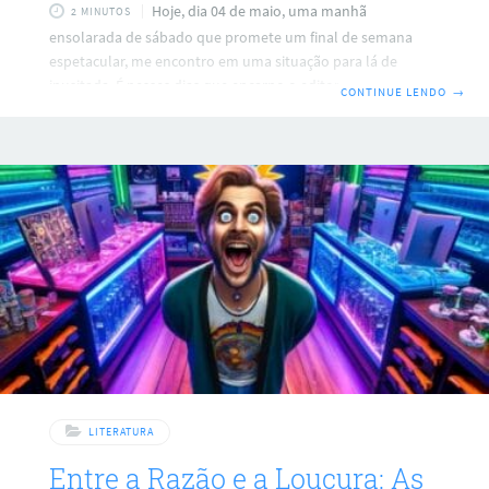
Hoje, dia 04 de maio, uma manhã
2 MINUTOS
ensolarada de sábado que promete um final de semana
espetacular, me encontro em uma situação para lá de
inusitada. É nesses dias que encarno o editor freelancer:
CONTINUE LENDO
→
redijo artigos para o blog da ARKA Online, enquanto me
equilibro na corda bamba do empreendedorismo. Você
sabe como é: comprar, vender, gerenciar funcionários e
clientes, alimentar as redes sociais e o blog para atrair o
bendito tráfego orgânico, além de fazer malabarismos com
as finanças para ver
LITERATURA
Entre a Razão e a Loucura: As