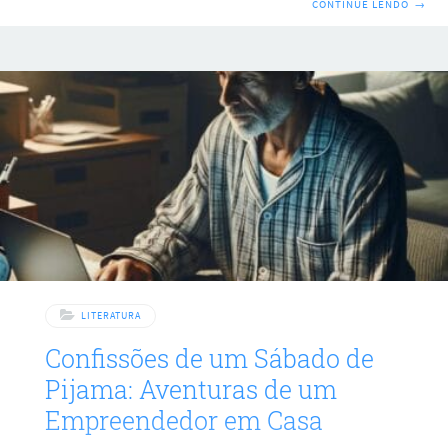
CONTINUE LENDO
→
considerado uma obra-prima da literatura suméria. Escrita
em tábuas de barro e utilizando a escrita cuneiforme, a
epopeia narra as aventuras de Gilgamesh, o rei semidivino
da cidade de Uruk, e sua busca desesperada pela
imortalidade. Mais do que uma simples narrativa de
aventura, a Epopeia de Gilgamesh é uma profunda reflexão
LITERATURA
Confissões de um Sábado de
Pijama: Aventuras de um
Empreendedor em Casa