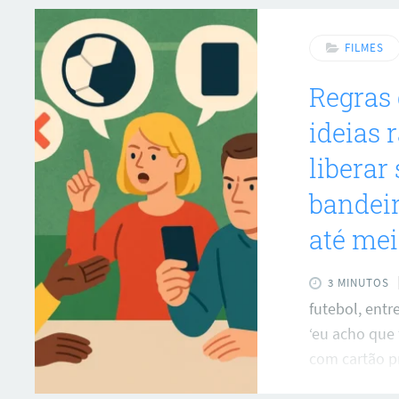
caravana que
um ex-senado
FILMES
enquanto dis
Regras 
ideias 
liberar
bandeir
até mei
3 MINUTOS
futebol, entre
‘eu acho que 
com cartão pr
impedimentos