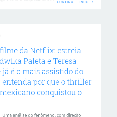
CONTINUE LENDO
→
ria, é uma violência silenciosa que corrói
os e dignidade. O relato do escritor e médico
o traz isso para perto, em um quadro que
, cuidado precário e solidão. No texto,
es e contundentes se sucedem, e o leitor
tensão entre a presença
filme da Netflix: estreia
dwika Paleta e Teresa
já é o mais assistido do
entenda por que o thriller
 mexicano conquistou o
Uma análise do fenômeno, com direção