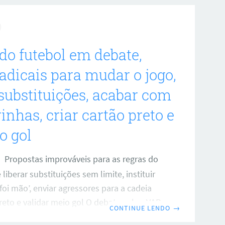
 deixa o Missouri em 1843, conduzida por
r obcecado em fundar uma cidade,
putas de poder corroem
do futebol em debate,
radicais para mudar o jogo,
 substituições, acabar com
inhas, criar cartão preto e
o gol
Propostas improváveis para as regras do
 liberar substituições sem limite, instituir
foi mão’, enviar agressores para a cadeia
eto e validar meio gol O debate sobre VAR,
CONTINUE LENDO
→
 e faltas violentas segue rendendo ideias