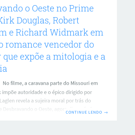
vando o Oeste no Prime
Kirk Douglas, Robert
m e Richard Widmark em
do romance vencedor do
r que expõe a mitologia e a
ia
No filme, a caravana parte do Missouri em
 impõe autoridade e o épico dirigido por
aglen revela a sujeira moral por trás do
e Desbravando o Oeste, agora disponível no
CONTINUE LENDO
→
reúne um trio lendário de atores e
 romance vencedor do Pulitzer em uma
 e brutal. A narrativa acompanha uma