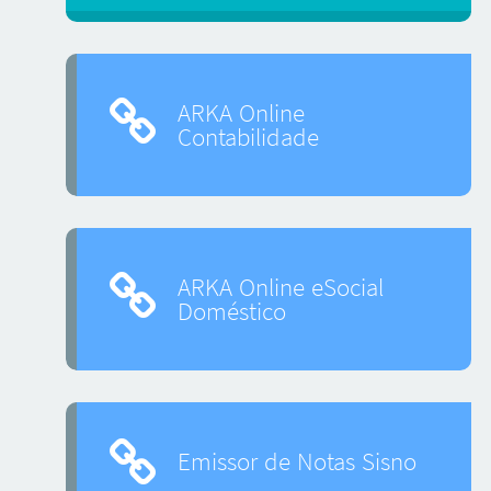
ARKA Online
Contabilidade
ARKA Online eSocial
Doméstico
Emissor de Notas Sisno