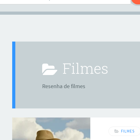
Filmes
Resenha de filmes
FILMES