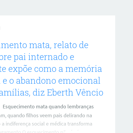
 bom humor e crítica ao jogo atual. Em
ivo, o autor propõe mudanças para tornar
gundo ele, mais simples, justo e divertido.
 que variam de liberar todas as trocas a
ões com prisão,
mento mata, relato de
obre pai internado e
nte expõe como a memória
a e o abandono emocional
amílias, diz Eberth Vêncio
Esquecimento mata quando lembranças
m, quando filhos veem pais delirando na
a indiferença social e médica transforma
agamento O esquecimento não é só uma