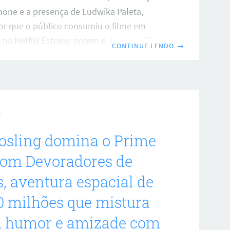
mone e a presença de Ludwika Paleta,
r que o público consumiu o filme em
 na Netflix Estreou ontem e, em questão de
CONTINUE LENDO
→
 já figurava entre os mais vistos
na plataforma, gerando debates sobre
ília e suspense. O longa coloca no centro
m crise, uma família abastada da Cidade
um treinador jovem que desestabiliza as
sticas. O texto crítico que
osling domina o Prime
com Devoradores de
s, aventura espacial de
0 milhões que mistura
a, humor e amizade com