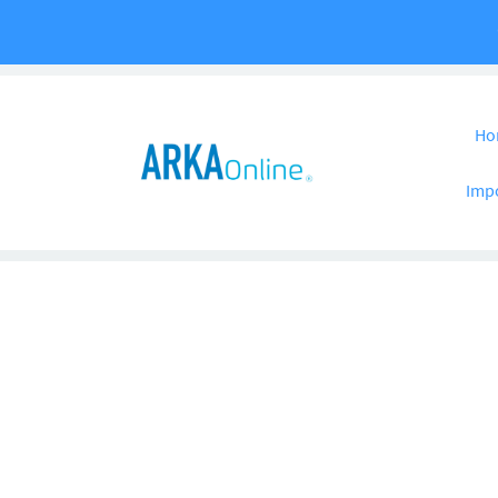
Pular para o co
Ho
Imp