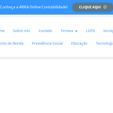
Temos um recado importante para você!
Conheça a ARKA Online Contabilidade!
CLIQUE AQUI
CLIQUE AQUI
nteúdo
me
Sobre nós
Contato
Termos
LGPD
Servi
osto de Renda
Previdência Social
Educação
Tecnologi