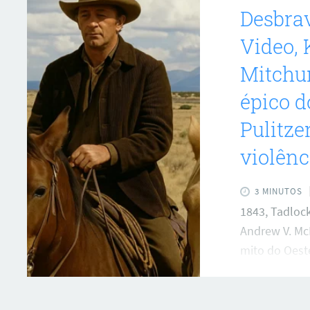
Desbra
Video, 
Mitchu
épico 
Pulitze
violênc
3 MINUTOS
1843, Tadlock
Andrew V. McL
mito do Oest
Prime Video, 
transforma o
viagem épica