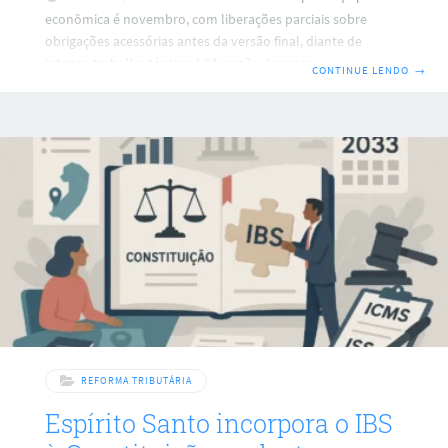
econômica é novembro, com liberações parciais sobre
obrigações acessórias antes da versão final, diante de
intenso trabalho técnico A 2ª versão dos regulamentos de
CONTINUE LENDO
→
IBS/CBS só deve ser publicada em novembro, segundo
percepções internas da equipe econômica do governo. O
trabalho envolve a análise de milhares de sugestões, e a
entrega final enfrenta o risco de ser empurrada pelo
calendário eleitoral. Entre os dados levantados, os técnicos
registraram cerca de 4.800 contribuições aos textos iniciais, e
REFORMA TRIBUTÁRIA
Espírito Santo incorpora o IBS