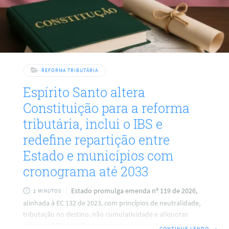
REFORMA TRIBUTÁRIA
Espírito Santo altera
Constituição para a reforma
tributária, inclui o IBS e
redefine repartição entre
Estado e municípios com
cronograma até 2033
Estado promulga emenda nº 119 de 2026,
2 MINUTOS
alinhada à EC 132 de 2023, com princípios de neutralidade,
tributação no destino, não cumulatividade e alíquotas
próprias O Espírito Santo promulgou uma alteração na
CONTINUE LENDO
→