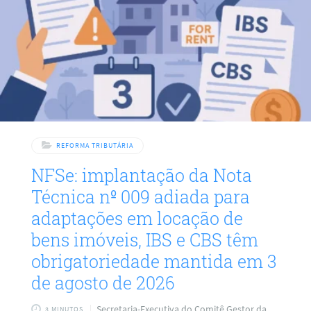
responsável por negociar e proteger o comércio, e decorre
de
REFORMA TRIBUTÁRIA
NFSe: implantação da Nota
Técnica nº 009 adiada para
adaptações em locação de
bens imóveis, IBS e CBS têm
obrigatoriedade mantida em 3
de agosto de 2026
Secretaria-Executiva do Comitê Gestor da
3 MINUTOS