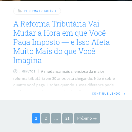
REFORMA TRIBUTÁRIA
A Reforma Tributária Vai
Mudar a Hora em que Você
Paga Imposto — e Isso Afeta
Muito Mais do que Você
Imagina
A mudança mais silenciosa da maior
7 MINUTOS
reforma tributária em 30 anos está chegando. Não é sobre
quanto você paga. É sobre quando. E essa diferença pode
quebrar o caixa de empresas inteiras. O que mudou — e por
CONTINUE LENDO
→
que você deveria parar o que está fazendo e ler isso Desde
sempre, o imposto no Brasil funcionou assim: você vende,
recebe o dinheiro do cliente, e só depois paga o imposto ao
Paginação de posts
governo — dias, semanas ou até um mês depois. Esse
1
2
…
21
Próximo →
intervalo