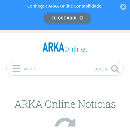
Temos um recado importante para você!
Conheça a ARKA Online Contabilidade!
CLIQUE AQUI
CLIQUE AQUI
MENU
BUSCA
Pular para o conteúdo
ARKA Online Notícias