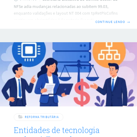
NFSe adia mudanças relacionadas ao subitem 99.03,
enquanto validações e layout NT 004 com tpRetPisCofins
continuam obrigatórios A Secretaria-Executiva do Comitê
CONTINUE LENDO
→
Gestor da NFSe definiu que a Nota Técnica nº 009 não será
implementada nos ambientes de produção e produção
restrita em agosto de 2026, e o cronograma de implantação
será divulgado posteriormente. A orientação explicita que
as adaptações referentes aos novos fatos geradores do
subitem 99.03, que tratam de locação, cessão onerosa e
arrendamento de bens
REFORMA TRIBUTÁRIA
Entidades de tecnologia