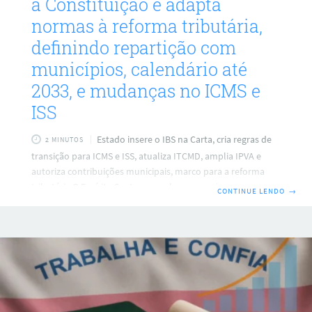
à Constituição e adapta
normas à reforma tributária,
definindo repartição com
municípios, calendário até
2033, e mudanças no ICMS e
ISS
Estado insere o IBS na Carta, cria regras de
2 MINUTOS
transição para ICMS e ISS, atualiza ITCMD, amplia IPVA e
autoriza contribuições municipais, marco para a reforma
tributária O Espírito Santo promulgou uma alteração
CONTINUE LENDO
→
decisiva na sua Constituição para alinhar a legislação local à
reforma tributária, movendo-se para a implantação do
novo modelo de tributação. A mudança incorpora
dispositivos da emenda nacional, e prevê observância de
princípios como neutralidade e tributação no destino, com
transição do ICMS e do ISS para o novo