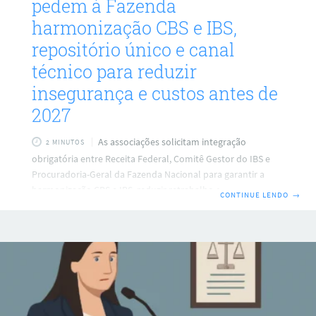
pedem à Fazenda
harmonização CBS e IBS,
repositório único e canal
técnico para reduzir
insegurança e custos antes de
2027
As associações solicitam integração
2 MINUTOS
obrigatória entre Receita Federal, Comitê Gestor do IBS e
Procuradoria-Geral da Fazenda Nacional para garantir a
harmonização CBS e IBS, reduzir retrabalho e custos
CONTINUE LENDO
→
Entidades que representam empresas de tecnologia
enviaram um ofício ao Ministério da Fazenda com pedidos
para reforçar a **harmonização CBS e IBS** nas normas da
reforma tributária sobre o consumo. Elas alertam que a
falta de coordenação entre os órgãos tem gerado
insegurança na definição de leiautes, regras e APIs, e
elevado custos de