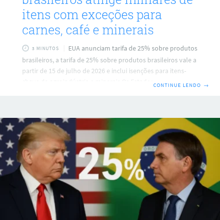
itens com exceções para
carnes, café e minerais
EUA anunciam tarifa de 25% sobre produtos
3 MINUTOS
brasileiros, a tarifa de 25% sobre produtos brasileiros vale a
partir de 15 de julho de 2026 e inclui isenções para itens-
chave da agroindústria e minerais Os Estados Unidos
CONTINUE LENDO
→
formalizaram uma tarifa de 25% sobre parte das
importações brasileiras, medida que encarece a entrada de
milhares de produtos brasileiros no mercado norte-
americano. A decisão foi publicada após investigações
conduzidas pelo Escritório do Representante de Comércio
dos Estados Unidos, e entrou em vigor em 4ª feira,