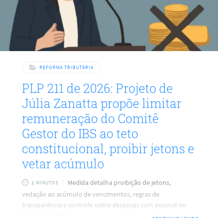
REFORMA TRIBUTÁRIA
PLP 211 de 2026: Projeto de
Júlia Zanatta propõe limitar
remuneração do Comitê
Gestor do IBS ao teto
constitucional, proibir jetons e
vetar acúmulo
Medida detalha proibição de jetons,
2 MINUTOS
vedação ao acúmulo de vencimentos, regras de
transparência e controle sobre despesas com pessoal no
âmbito do IBS A proposta apresentada pela deputada Júlia