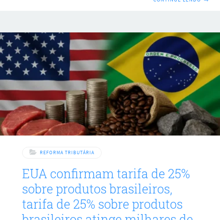
Constituição estadual para adequar suas regras à nova
reforma tributária, mudando a forma como tributos sobre
consumo serão cobrados e repartidos entre entes
federativos. A promulgação ocorreu na 3ª feira (14.jul.2026)
e inclui dispositivos que seguem o marco nacional da
reforma, com atenção especial à substituição gradual de
impostos atuais.
REFORMA TRIBUTÁRIA
EUA confirmam tarifa de 25%
sobre produtos brasileiros,
tarifa de 25% sobre produtos
brasileiros atinge milhares de