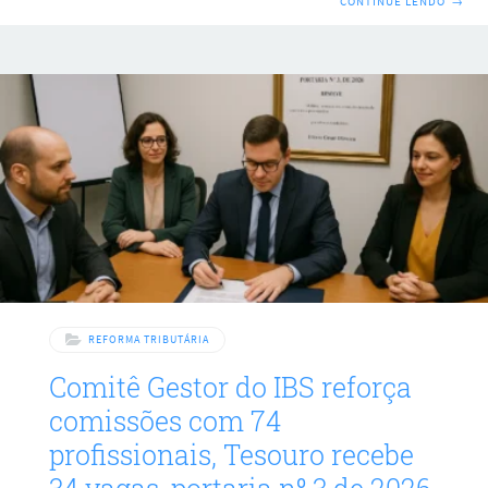
CONTINUE LENDO
→
Zanatta traz regras para coibir pagamentos extras e limitar
ganhos dos membros do órgão responsável pela
implementação do novo imposto. O projeto tenta frear uma
política remuneratória em discussão que, segundo a autora,
inclui gratificações, jetons e auxílios capazes de aumentar
substancialmente os vencimentos. As informações sobre a
iniciativa e seus principais pontos
REFORMA TRIBUTÁRIA
Comitê Gestor do IBS reforça
comissões com 74
profissionais, Tesouro recebe