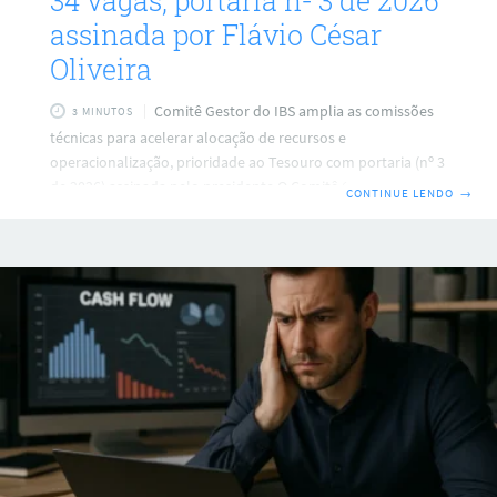
34 vagas, portaria nº 3 de 2026
assinada por Flávio César
Oliveira
Comitê Gestor do IBS amplia as comissões
3 MINUTOS
técnicas para acelerar alocação de recursos e
operacionalização, prioridade ao Tesouro com portaria (nº 3
de 2026) assinada pelo presidente O Comitê Gestor do IBS
CONTINUE LENDO
→
reforçou em 9 de junho as comissões temáticas do órgão
com a entrada de novos profissionais, em movimento que
fortalece a estrutura do grupo de trabalho responsável
pelo novo tributo. A mudança veio por meio da portaria (nº
3 de 2026), assinada pelo presidente do colegiado, Flávio
César Oliveira, e