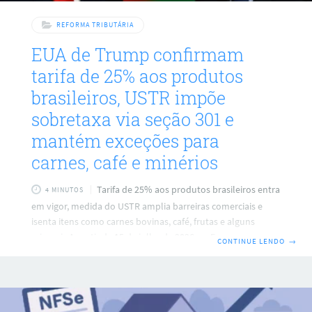
REFORMA TRIBUTÁRIA
EUA de Trump confirmam
tarifa de 25% aos produtos
brasileiros, USTR impõe
sobretaxa via seção 301 e
mantém exceções para
carnes, café e minérios
Tarifa de 25% aos produtos brasileiros entra
4 MINUTOS
em vigor, medida do USTR amplia barreiras comerciais e
isenta itens como carnes bovinas, café, frutas e alguns
minerais A partir de 15 de julho de 2026, os Estados Unidos
CONTINUE LENDO
→
formalizaram a aplicação de uma tarifa de 25% aos
produtos brasileiros, sobre parte das importações do país,
elevando custos de acesso ao mercado norte-americano. A
decisão foi anunciada pelo USTR, órgão do governo dos EUA