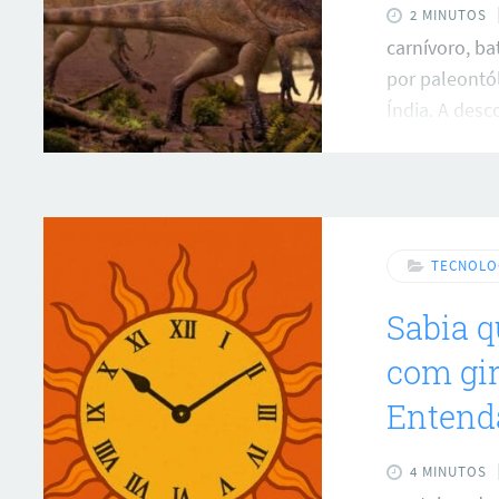
2 MINUTOS
carnívoro, bat
por paleontól
Índia. A des
importante no
herrerassaur
jovens da Amé
aproximadame
período Triás
TECNOLO
hoje corresp
Sabia q
chave na evo
com gir
Entend
4 MINUTOS