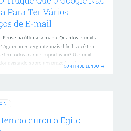
O Truque Que o Google Não
a Para Ter Vários
ços de E-mail
Pense na última semana. Quantos e-mails
 Agora uma pergunta mais difícil: você tem
ue leu todos os que importavam? O e-mail
or avisando sobre um prazo fiscal. A
CONTINUE LENDO
→
do plano de saúde pedindo documentação
. O boleto da anuidade do CFP. A resposta
te confirmando retorno. Tudo isso chega
gar — misturado com promoção de
sletter de curso que você nem lembra de
GIA
o e spam de clínica
tempo durou o Egito