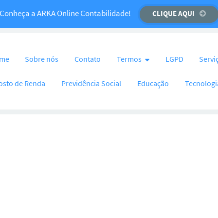
Temos um recado importante para você!
Conheça a ARKA Online Contabilidade!
CLIQUE AQUI
CLIQUE AQUI
nteúdo
me
Sobre nós
Contato
Termos
LGPD
Servi
osto de Renda
Previdência Social
Educação
Tecnologi