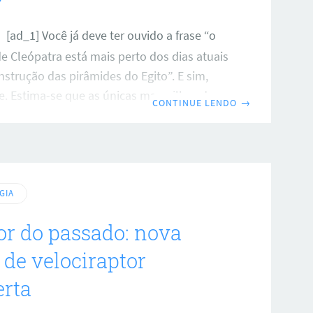
?
[ad_1] Você já deve ter ouvido a frase “o
 Cleópatra está mais perto dos dias atuais
strução das pirâmides do Egito”. E sim,
e. Estima-se que as únicas maravilhas do
CONTINUE LENDO
→
 ainda em pé tenham sido erguidas por
a.C. Já a última líder da antiga era egípcia
a.C. Isso significa que todo esse império
 tempo, mas quanto exatamente? Quando o
 começou? Já falamos aqui
GIA
r do passado: nova
 de velociraptor
erta