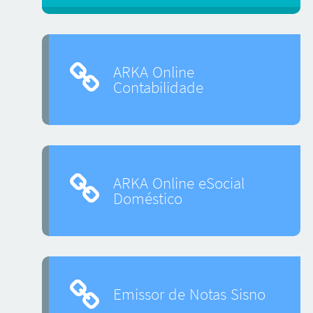
ARKA Online
Contabilidade
ARKA Online eSocial
Doméstico
Emissor de Notas Sisno