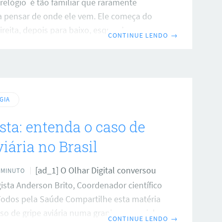
relógio é tão familiar que raramente
 pensar de onde ele vem. Ele começa do
ireita, depois para baixo, esquerda e
CONTINUE LENDO
→
opo. Chamado de sentido horário, ou
m inglês, esse padrão não foi escolhido
e. Ele é, na verdade, uma herança direta da
 Sol se movimenta no céu. Ou melhor, da
arece se mover, quando visto do
GIA
rte. Neste artigo, vamos explorar
sta: entenda o caso de
viária no Brasil
[ad_1] O Olhar Digital conversou
 MINUTO
ista Anderson Brito, Coordenador científico
 Todos pela Saúde Compartilhe esta matéria
so de gripe aviária numa granja comercial
CONTINUE LENDO
→