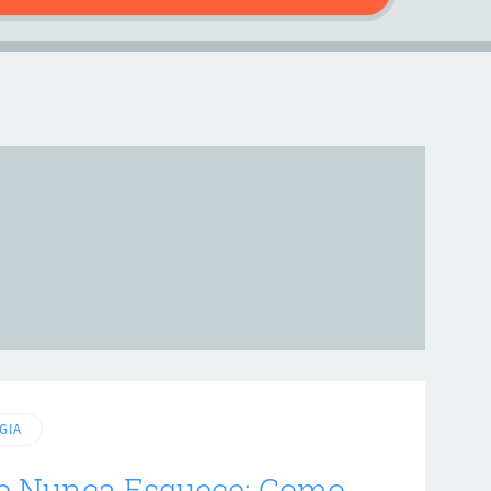
GIA
ue Nunca Esquece: Como