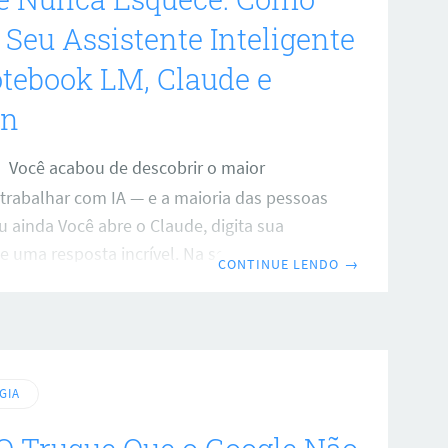
Seu Assistente Inteligente
tebook LM, Claude e
an
Você acabou de descobrir o maior
trabalhar com IA — e a maioria das pessoas
 ainda Você abre o Claude, digita sua
be uma resposta incrível. Na semana
CONTINUE LENDO
→
re de novo — e ele não lembra de nada. Você
do zero. De novo. E de novo. Isso não é
centração sua. É como os modelos de IA
r padrão: cada conversa começa do zero,
do que veio antes. E
GIA