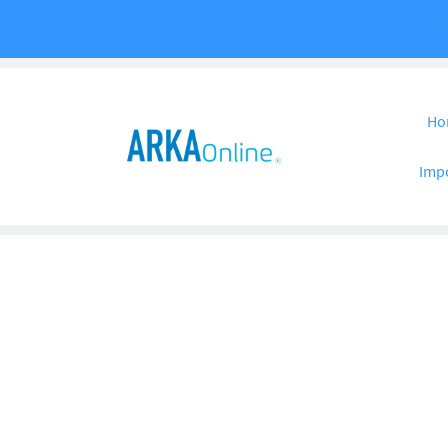
Pular para o co
Ho
Imp