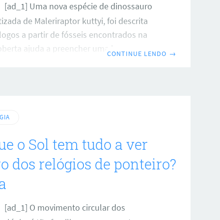
[ad_1] Uma nova espécie de dinossauro
izada de Maleriraptor kuttyi, foi descrita
ogos a partir de fósseis encontrados na
coberta ajuda a preencher uma lacuna
CONTINUE LENDO
→
 registro fóssil, conectando os primeiros
os da América do Sul a seus parentes mais
rica do Norte. O animal viveu há
nte 220 milhões de anos, durante o
sico Superior (Noriano), em uma região que
GIA
onde ao centro-sul da Índia. Uma peça-
ue o Sol tem tudo a ver
lução dos predadores os
o dos relógios de ponteiro?
a
[ad_1] O movimento circular dos