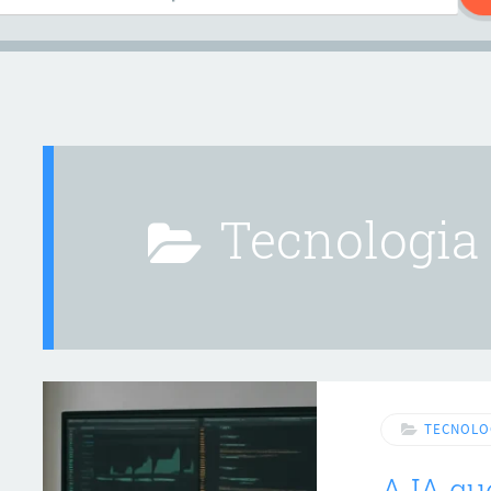
Tecnologia
TECNOLO
A IA q