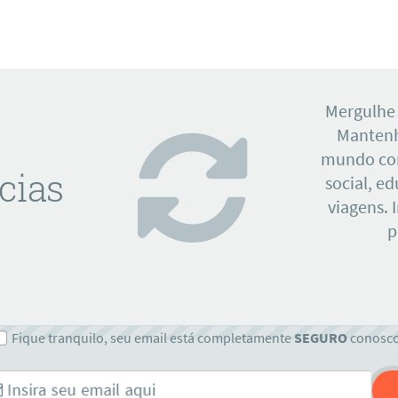
Mergulhe
Mantenh
mundo con
cias
social, e
viagens. 
p
Fique tranquilo, seu email está completamente
SEGURO
conosc