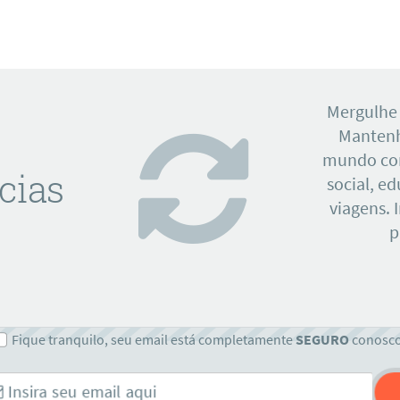
Mergulhe
Mantenh
mundo con
cias
social, e
viagens. 
p
Fique tranquilo, seu email está completamente
SEGURO
conosc