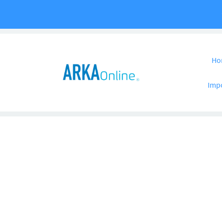
Pular para o co
Ho
Imp