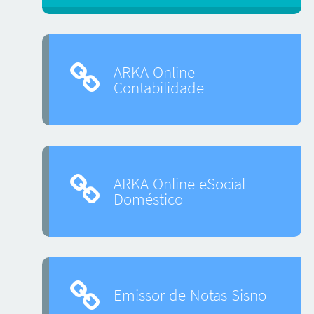
ARKA Online
Contabilidade
ARKA Online eSocial
Doméstico
Emissor de Notas Sisno