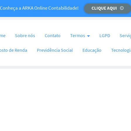
Temos um recado importante para você!
Conheça a ARKA Online Contabilidade!
CLIQUE AQUI
CLIQUE AQUI
nteúdo
me
Sobre nós
Contato
Termos
LGPD
Servi
osto de Renda
Previdência Social
Educação
Tecnologi