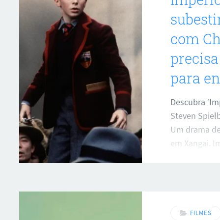
subesti
com Chr
precis
para en
Descubra ‘Imp
Steven Spiel
Um drama de 
em Xangai. I
FILMES