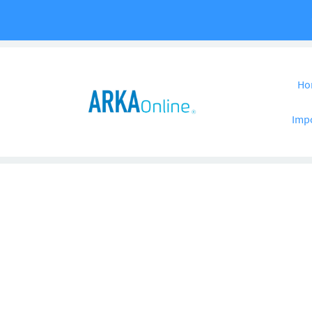
Pular para o co
Ho
Imp