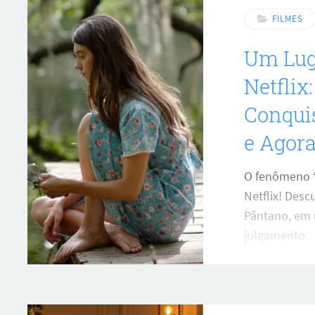
FILMES
Um Lug
Netflix
Conquis
e Agora
O fenômeno 
Netflix! Desc
Pântano, em 
julgamento.