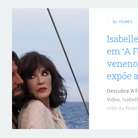
FILMES
Isabell
em ‘A F
veneno
expõe a
ar
Descubra ‘A F
Video. Isabel
elite da Rivie