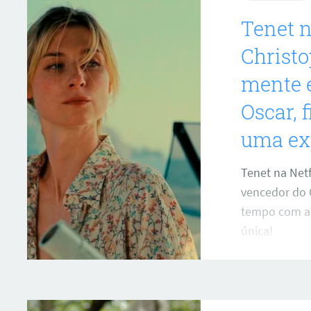
Tenet n
Christo
mente e
Oscar, 
uma exp
Tenet na Netf
vencedor do O
tempo com aç
única!