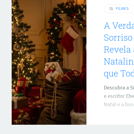
FILMES
A Verda
Sorriso
Revela
Natalin
que To
Descubra a S
e escritor Eb
Natal e a bus