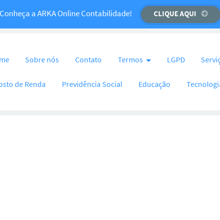
Temos um recado importante para você!
Conheça a ARKA Online Contabilidade!
CLIQUE AQUI
CLIQUE AQUI
nteúdo
me
Sobre nós
Contato
Termos
LGPD
Servi
osto de Renda
Previdência Social
Educação
Tecnologi