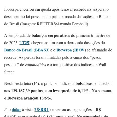
Ibovespa encerrou em queda após renovar recorde na véspera; o
desempenho foi pressionado pela derrocada das ações do Banco
do Brasil (Imagem: REUTERS/Amanda Perobelli)
balanços corporativos
A temporada de
do primeiro trimestre de
1T25
de 2025 (
) chegou ao fim com a derrocada das ações do
Banco do Brasil
BBAS3
Ibovespa
IBOV
(
) e o
(
) se afastando do
recorde. As perdas foram limitadas pelo avanço dos “pesos-
pesados” de
commodities
e o tom positivo dos índices de Wall
Street.
bolsa
Nesta sexta-feira (16), o principal índice da
brasileira fechou
aos 139.187,39 pontos, com leve queda de 0,11%.
Na semana,
o Ibovespa avançou 1,96%.
dólar
USBRL
R$
Já o
à vista (
) encerrou as negociações a
5,6695, com queda de 0,16% ante o real. No acumulado da