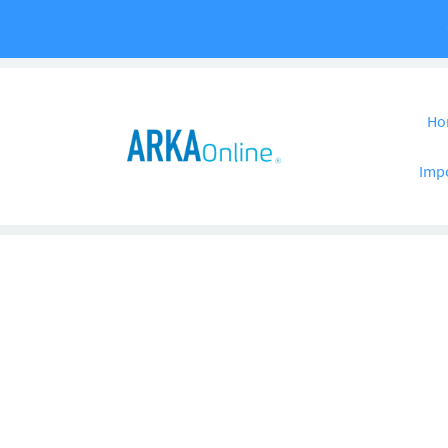
Pular para o co
Ho
Imp