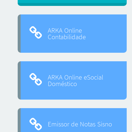
ARKA Online
Contabilidade
ARKA Online eSocial
Doméstico
Emissor de Notas Sisno