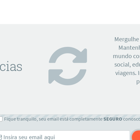
Mergulhe
Mantenh
mundo con
cias
social, e
viagens. 
p
Fique tranquilo, seu email está completamente
SEGURO
conosc