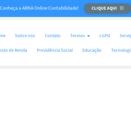
Temos um recado importante para você!
Conheça a ARKA Online Contabilidade!
CLIQUE AQUI
CLIQUE AQUI
nteúdo
me
Sobre nós
Contato
Termos
LGPD
Servi
osto de Renda
Previdência Social
Educação
Tecnologi