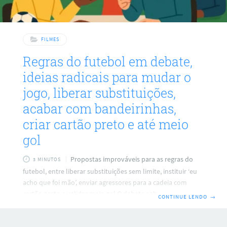
FILMES
Regras do futebol em debate,
ideias radicais para mudar o
jogo, liberar substituições,
acabar com bandeirinhas,
criar cartão preto e até meio
gol
Propostas improváveis para as regras do
3 MINUTOS
futebol, entre liberar substituições sem limite, instituir ‘eu
acho que foi mão’, enviar agressores para a cadeia com
cartão preto e validar meio gol O debate sobre VAR,
CONTINUE LENDO
→
impedimentos e faltas violentas segue rendendo ideias que
misturam bom humor e crítica ao jogo atual. Em tom
provocativo, o autor propõe mudanças para tornar o