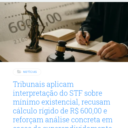
futebol, segundo ele, mais simples, justo e divertido. São
sugestões que variam de liberar todas as trocas a punir
agressões com prisão,
NOTÍCIAS
Tribunais aplicam
interpretação do STF sobre
mínimo existencial, recusam
cálculo rígido de R$ 600,00 e
reforçam análise concreta em