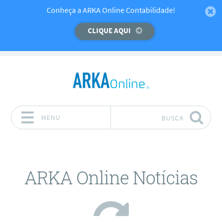
Temos um recado importante para você!
Conheça a ARKA Online Contabilidade!
CLIQUE AQUI
CLIQUE AQUI
MENU
BUSCA
Pular para o conteúdo
ARKA Online Notícias