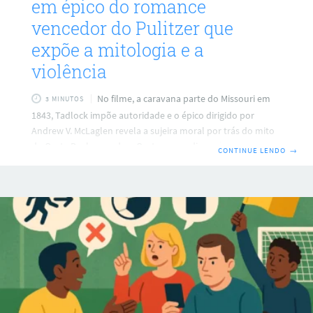
em épico do romance
vencedor do Pulitzer que
expõe a mitologia e a
violência
No filme, a caravana parte do Missouri em
3 MINUTOS
1843, Tadlock impõe autoridade e o épico dirigido por
Andrew V. McLaglen revela a sujeira moral por trás do mito
do Oeste Desbravando o Oeste, agora disponível no Prime
CONTINUE LENDO
→
Video, reúne um trio lendário de atores e transforma o
romance vencedor do Pulitzer em uma viagem épica e
brutal. A narrativa acompanha uma caravana que deixa o
Missouri em 1843, conduzida por um ex-senador obcecado
em fundar uma cidade, enquanto disputas de poder
corroem