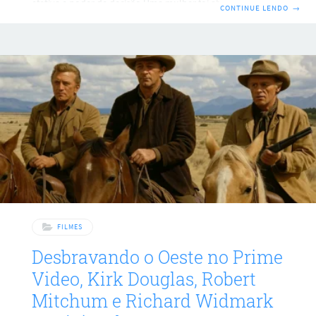
efetiva e poder de decisão Uma mulher foi absolvida da
CONTINUE LENDO
→
acusação de fraudar a fiscalização estadual porque,
segundo o juiz, ela atuou apenas como nome formal da
empresa, sem ingerência administrativa ou proveito
econômico. O Ministério Público de Santa Catarina acusou a
ré de suprimir o pagamento de ICMS entre 2019 e 2020, com
dívida apontada em R$ 30.953,87, mas a prova
FILMES
Desbravando o Oeste no Prime
Video, Kirk Douglas, Robert
Mitchum e Richard Widmark