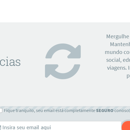
Mergulhe
Mantenh
mundo con
cias
social, e
viagens. 
p
Fique tranquilo, seu email está completamente
SEGURO
conosc