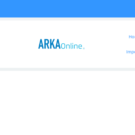
Pular para o co
Ho
Imp