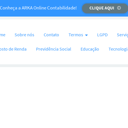
Temos um recado importante para você!
Conheça a ARKA Online Contabilidade!
CLIQUE AQUI
CLIQUE AQUI
nteúdo
me
Sobre nós
Contato
Termos
LGPD
Servi
osto de Renda
Previdência Social
Educação
Tecnologi