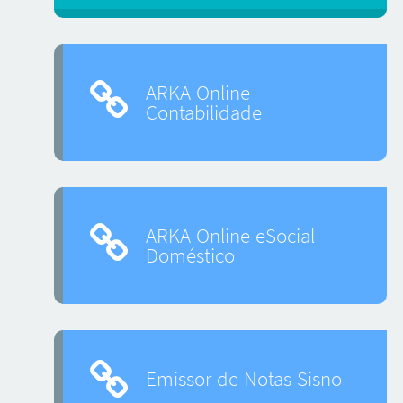
ARKA Online
Contabilidade
ARKA Online eSocial
Doméstico
Emissor de Notas Sisno