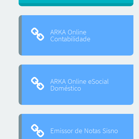
ARKA Online
Contabilidade
ARKA Online eSocial
Doméstico
Emissor de Notas Sisno