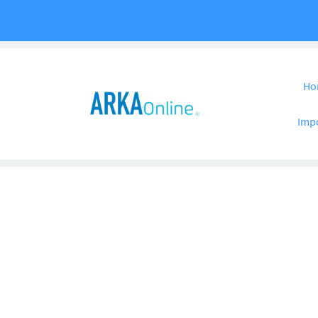
Pular para o co
Ho
Imp