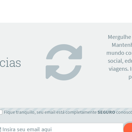
Mergulhe
Mantenh
mundo con
cias
social, e
viagens. 
p
Fique tranquilo, seu email está completamente
SEGURO
conosc