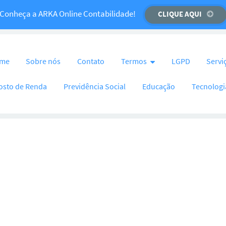
Temos um recado importante para você!
Conheça a ARKA Online Contabilidade!
CLIQUE AQUI
CLIQUE AQUI
nteúdo
me
Sobre nós
Contato
Termos
LGPD
Servi
osto de Renda
Previdência Social
Educação
Tecnologi