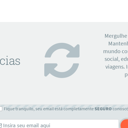
Mergulhe
Mantenh
mundo con
cias
social, e
viagens. 
p
Fique tranquilo, seu email está completamente
SEGURO
conosc