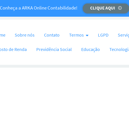
Temos um recado importante para você!
Conheça a ARKA Online Contabilidade!
CLIQUE AQUI
CLIQUE AQUI
nteúdo
me
Sobre nós
Contato
Termos
LGPD
Servi
osto de Renda
Previdência Social
Educação
Tecnologi