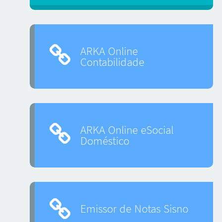
ARKA Online
Contabilidade
ARKA Online eSocial
Doméstico
Emissor de Notas Sisno