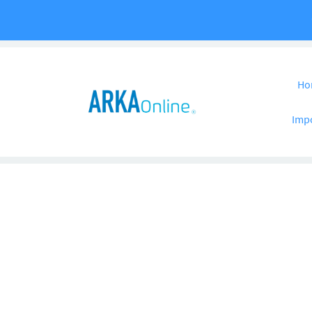
Pular para o co
Ho
Imp