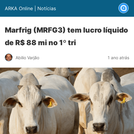
ARKA Online | Notícias
Marfrig (MRFG3) tem lucro líquido
de R$ 88 mi no 1º tri
Abilio Varjão
1 ano atrás