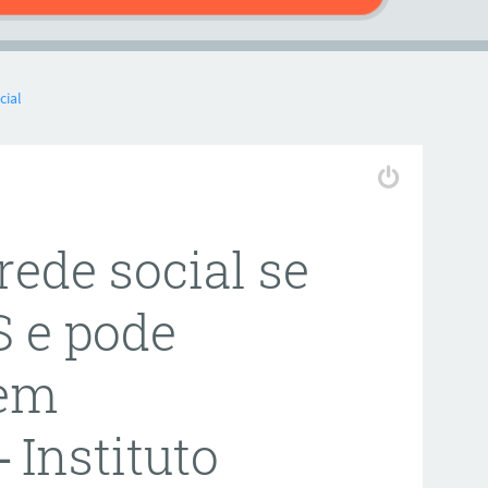
cial
 rede social se
S e pode
 em
 Instituto