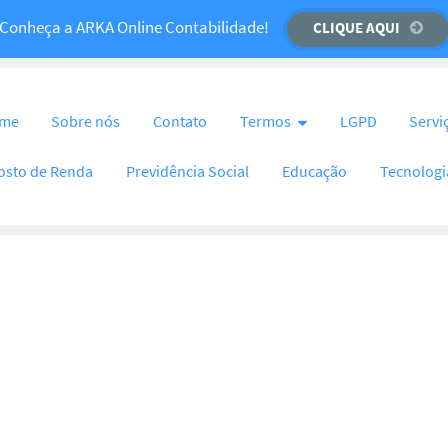
Temos um recado importante para você!
Conheça a ARKA Online Contabilidade!
CLIQUE AQUI
CLIQUE AQUI
nteúdo
me
Sobre nós
Contato
Termos
LGPD
Servi
osto de Renda
Previdência Social
Educação
Tecnologi