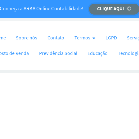
Temos um recado importante para você!
Conheça a ARKA Online Contabilidade!
CLIQUE AQUI
CLIQUE AQUI
nteúdo
me
Sobre nós
Contato
Termos
LGPD
Servi
osto de Renda
Previdência Social
Educação
Tecnologi