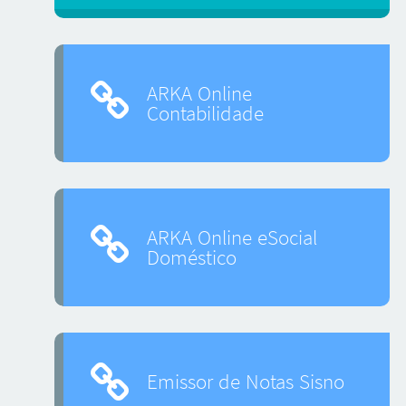
ARKA Online
Contabilidade
ARKA Online eSocial
Doméstico
Emissor de Notas Sisno