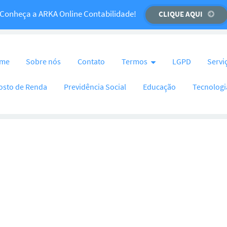
Temos um recado importante para você!
Conheça a ARKA Online Contabilidade!
CLIQUE AQUI
CLIQUE AQUI
nteúdo
me
Sobre nós
Contato
Termos
LGPD
Servi
osto de Renda
Previdência Social
Educação
Tecnologi