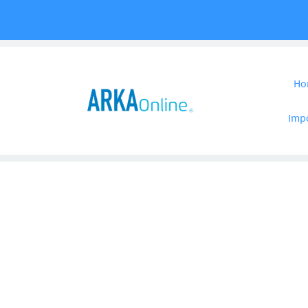
Pular para o co
Ho
Imp