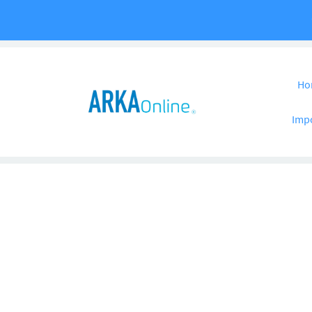
Pular para o co
Ho
Imp