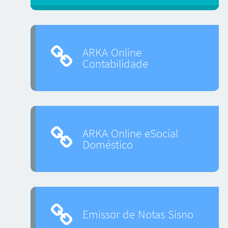
ARKA Online
Contabilidade
ARKA Online eSocial
Doméstico
Emissor de Notas Sisno