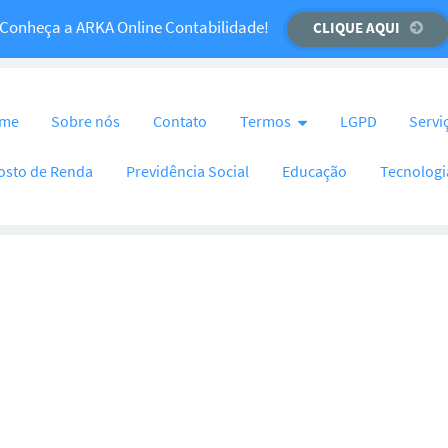
Temos um recado importante para você!
Conheça a ARKA Online Contabilidade!
CLIQUE AQUI
CLIQUE AQUI
nteúdo
me
Sobre nós
Contato
Termos
LGPD
Servi
osto de Renda
Previdência Social
Educação
Tecnologi