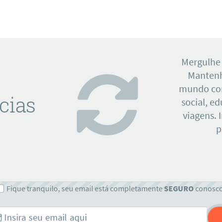
Mergulhe
Mantenh
mundo con
cias
social, e
viagens. 
p
Fique tranquilo, seu email está completamente
SEGURO
conosc