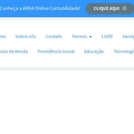
Temos um recado importante para você!
Conheça a ARKA Online Contabilidade!
CLIQUE AQUI
CLIQUE AQUI
nteúdo
me
Sobre nós
Contato
Termos
LGPD
Servi
osto de Renda
Previdência Social
Educação
Tecnologi