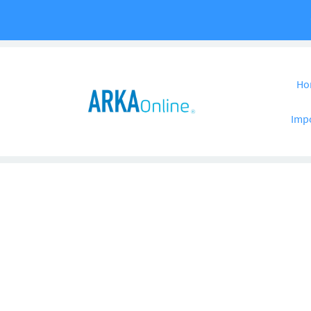
Pular para o co
Ho
Imp