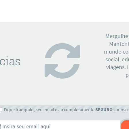
Mergulhe
Mantenh
mundo con
cias
social, e
viagens. 
p
Fique tranquilo, seu email está completamente
SEGURO
conosc