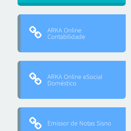
ARKA Online
Contabilidade
ARKA Online eSocial
Doméstico
Emissor de Notas Sisno