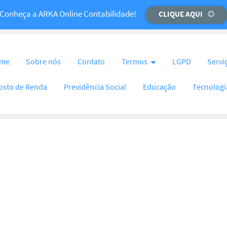
Temos um recado importante para você!
Conheça a ARKA Online Contabilidade!
CLIQUE AQUI
CLIQUE AQUI
nteúdo
me
Sobre nós
Contato
Termos
LGPD
Servi
osto de Renda
Previdência Social
Educação
Tecnologi