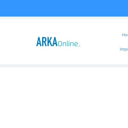
Pular para o co
Ho
Imp