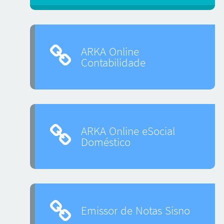
ARKA Online
Contabilidade
ARKA Online eSocial
Doméstico
Emissor de Notas Sisno