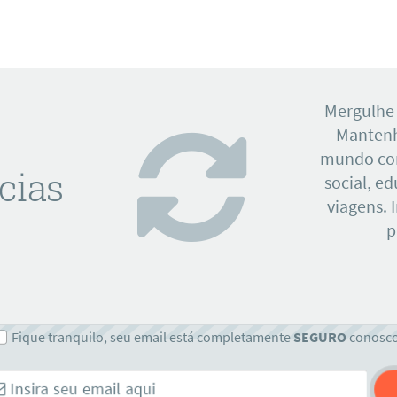
Mergulhe
Mantenh
mundo con
cias
social, e
viagens. 
p
Fique tranquilo, seu email está completamente
SEGURO
conosc