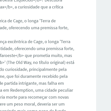
x</b>, a curiosidade que a crítica
ica de Cage, o longa 'Terra de
idade, oferecendo uma premissa forte,
a excêntrica de Cage, o longa 'Terra
entidade, oferecendo uma premissa forte,
faroeste</b> que prometia muito, mas
>' (The Old Way, no título original) está
o curiosidade, principalmente pela
lme, que foi duramente recebido pela
de partida intrigante, mas falha em
la em Redemption, uma cidade peculiar
pria morte para recomeçar com novas
ugere um peso moral, deveria ser um
a servindo mais como pano de fundo