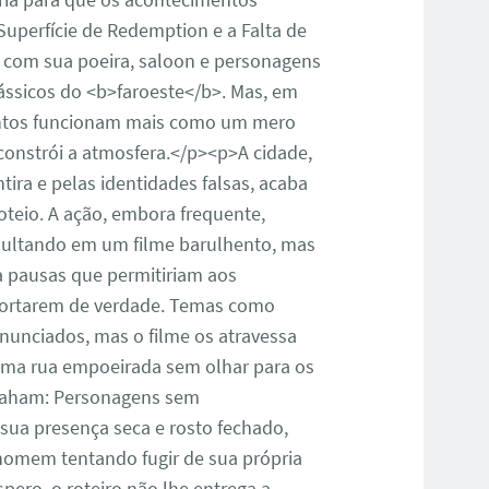
uperfície de Redemption e a Falta de
com sua poeira, saloon e personagens
lássicos do <b>faroeste</b>. Mas, em
mentos funcionam mais como um mero
onstrói a atmosfera.</p><p>A cidade,
tira e pelas identidades falsas, acaba
teio. A ação, embora frequente,
sultando em um filme barulhento, mas
a pausas que permitiriam aos
mportarem de verdade. Temas como
anunciados, mas o filme os atravessa
a rua empoeirada sem olhar para os
Graham: Personagens sem
ua presença seca e rosto fechado,
 homem tentando fugir de sua própria
pero, o roteiro não lhe entrega a