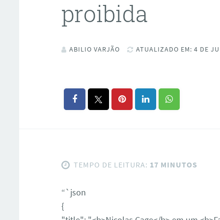
proibida
ABILIO VARJÃO
ATUALIZADO EM: 4 DE JU
TEMPO DE LEITURA:
17 MINUTOS
“`json
{
"title": "<b>Nicolas Cage</b> em um <b>