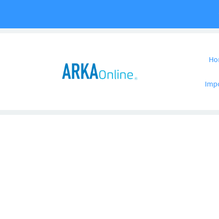
Pular para o co
Ho
Imp