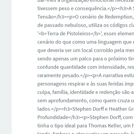
tivessem peso e consequência.</p><h3>A S
Tensão</h3><p>O cenário de Redemption, 
de passado nebuloso, utiliza os códigos c
'<b>Terra de Pistoleiros</b>', esses ele
cenário do que como uma linguagem que c
que deveria ser um local corroído pela men
sendo apenas um palco para o próximo tiro
confunde quantidade com intensidade, re
raramente pesado.</p><p>A narrativa evit
personagens respirar e às suas feridas i
culpa, família, identidade e redenção são 
sem aprofundamento, como quem cruza um
lados.</p><h3>Stephen Dorff e Heather 
Profundidade</h3><p>Stephen Dorff, com s
tinha o tipo ideal para Thomas Keller, um
lenda. Embora o ator sugira um passado ás