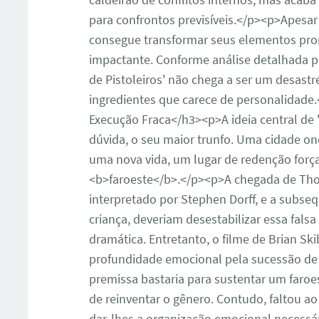
para confrontos previsíveis.</p><p>Apesar 
consegue transformar seus elementos pro
impactante. Conforme análise detalhada pu
de Pistoleiros' não chega a ser um desast
ingredientes que carece de personalidad
Execução Fraca</h3><p>A ideia central de '
dúvida, o seu maior trunfo. Uma cidade on
uma nova vida, um lugar de redenção força
<b>faroeste</b>.</p><p>A chegada de Tho
interpretado por Stephen Dorff, e a subse
criança, deveriam desestabilizar essa fals
dramática. Entretanto, o filme de Brian Sk
profundidade emocional pela sucessão de 
premissa bastaria para sustentar um faroe
de reinventar o gênero. Contudo, faltou ao
dar-lhes a organização emocional necessá