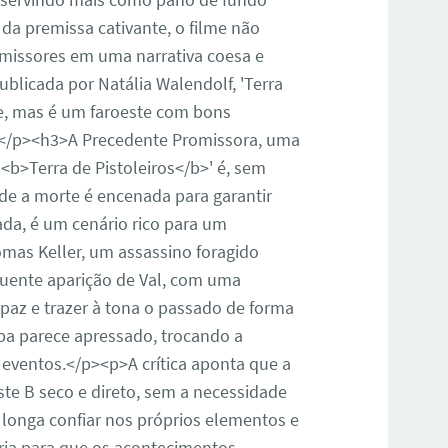
da premissa cativante, o filme não
missores em uma narrativa coesa e
blicada por Natália Walendolf, 'Terra
re, mas é um faroeste com bons
e.</p><h3>A Precedente Promissora, uma
<b>Terra de Pistoleiros</b>' é, sem
de a morte é encenada para garantir
da, é um cenário rico para um
mas Keller, um assassino foragido
quente aparição de Val, com uma
a paz e trazer à tona o passado de forma
iba parece apressado, trocando a
eventos.</p><p>A crítica aponta que a
ste B seco e direto, sem a necessidade
 longa confiar nos próprios elementos e
ria para que os acontecimentos