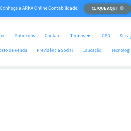
Temos um recado importante para você!
Conheça a ARKA Online Contabilidade!
CLIQUE AQUI
CLIQUE AQUI
nteúdo
me
Sobre nós
Contato
Termos
LGPD
Servi
osto de Renda
Previdência Social
Educação
Tecnologi