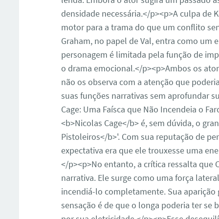
densidade necessária.</p><p>A culpa de K
motor para a trama do que um conflito se
Graham, no papel de Val, entra como um e
personagem é limitada pela função de impu
o drama emocional.</p><p>Ambos os ator
não os observa com a atenção que poderi
suas funções narrativas sem aprofundar 
Cage: Uma Faísca que Não Incendeia o Fa
ar
<b>Nicolas Cage</b> é, sem dúvida, o gra
Pistoleiros</b>'. Com sua reputação de per
expectativa era que ele trouxesse uma ene
</p><p>No entanto, a crítica ressalta que
narrativa. Ele surge como uma força latera
incendiá-lo completamente. Sua aparição g
sensação é de que o longa poderia ter se
por sua eletricidade.</p><p>Esse desequilíb