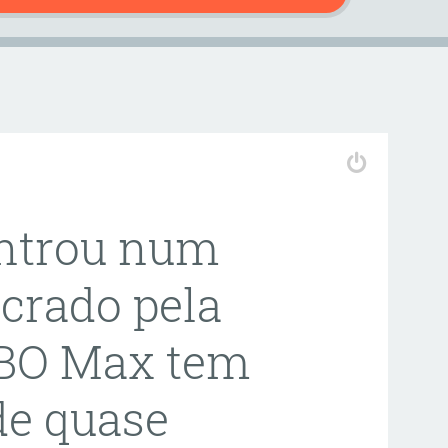
entrou num
crado pela
HBO Max tem
de quase