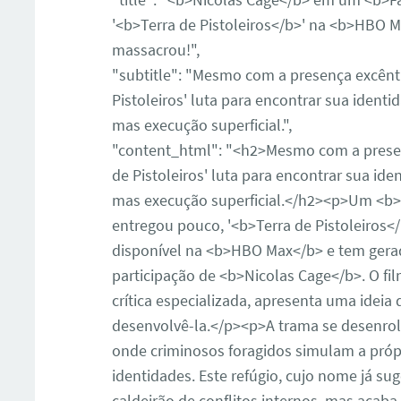
'<b>Terra de Pistoleiros</b>' na <b>HBO Ma
massacrou!",
"subtitle": "Mesmo com a presença excêntr
Pistoleiros' luta para encontrar sua ident
mas execução superficial.",
"content_html": "<h2>Mesmo com a presenç
de Pistoleiros' luta para encontrar sua id
mas execução superficial.</h2><p>Um <b>
entregou pouco, '<b>Terra de Pistoleiros</b
disponível na <b>HBO Max</b> e tem gerad
participação de <b>Nicolas Cage</b>. O fi
crítica especializada, apresenta uma ideia 
desenvolvê-la.</p><p>A trama se desenro
onde criminosos foragidos simulam a pró
identidades. Este refúgio, cujo nome já s
caldeirão de conflitos internos, mas acab