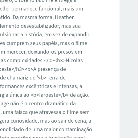
eller permanece funcional, mais um
ntido. Da mesma forma, Heather
lemento desestabilizador, mas sua
lsionar a história, em vez de expandir
es cumprem seus papéis, mas o filme
am merecer, deixando-os presos em
suas complexidades.</p><h3>Nicolas
roeste</h3><p>A presença de
nde chamariz de '<b>Terra de
formances excêntricas e intensas, a
rgia única ao <b>faroeste</b> de ação.
 Cage não é o centro dramático da
l, uma faísca que atravessa o filme sem
era curiosidade, mas ao sair de cena, a
 beneficiado de uma maior contaminação
rio contribui para a frustração geral