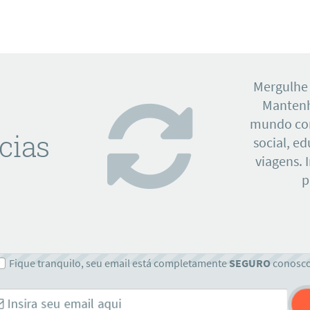
Mergulhe
Mantenh
mundo con
cias
social, e
viagens. 
p
Fique tranquilo, seu email está completamente
SEGURO
conosc