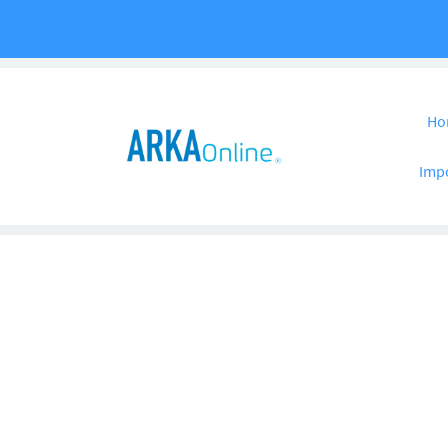
Pular para o co
Ho
Imp