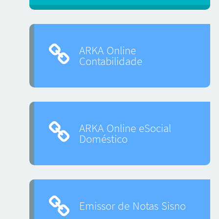
ARKA Online
Contabilidade
ARKA Online eSocial
Doméstico
Emissor de Notas Sisno