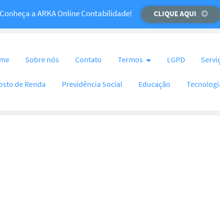
Temos um recado importante para você!
Conheça a ARKA Online Contabilidade!
CLIQUE AQUI
CLIQUE AQUI
nteúdo
me
Sobre nós
Contato
Termos
LGPD
Servi
osto de Renda
Previdência Social
Educação
Tecnologi