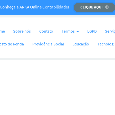
Temos um recado importante para você!
Conheça a ARKA Online Contabilidade!
CLIQUE AQUI
CLIQUE AQUI
nteúdo
me
Sobre nós
Contato
Termos
LGPD
Servi
osto de Renda
Previdência Social
Educação
Tecnologi