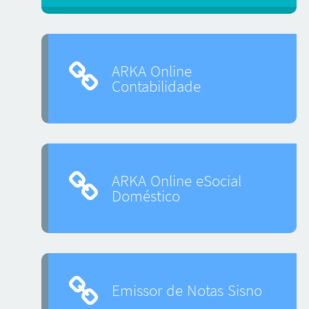
ARKA Online
Contabilidade
ARKA Online eSocial
Doméstico
Emissor de Notas Sisno