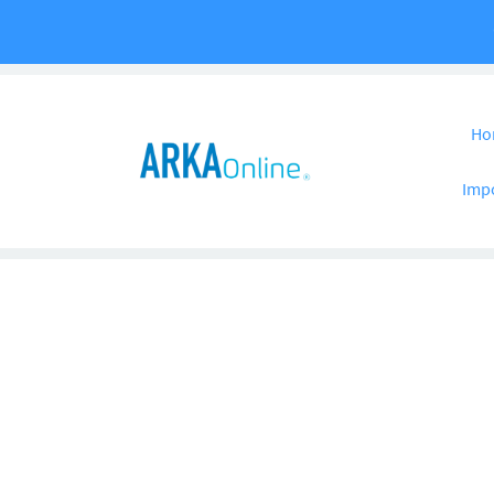
Pular para o co
Ho
Imp