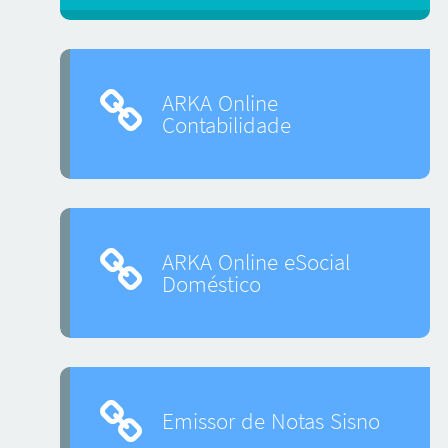
ARKA Online
Contabilidade
ARKA Online eSocial
Doméstico
Emissor de Notas Sisno