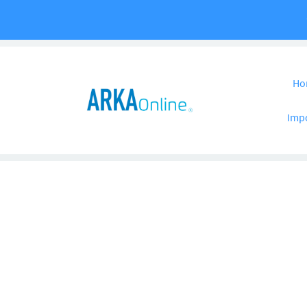
Pular para o co
Ho
Imp