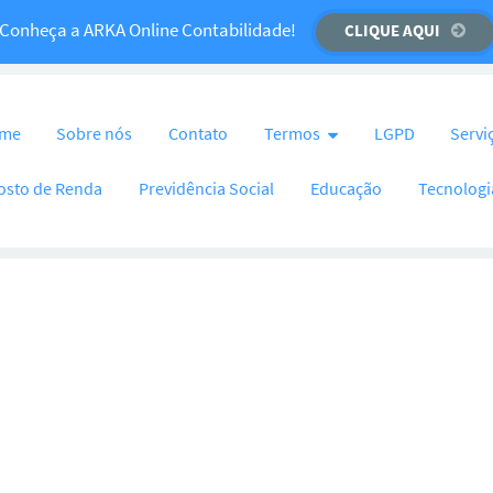
Temos um recado importante para você!
Conheça a ARKA Online Contabilidade!
CLIQUE AQUI
CLIQUE AQUI
nteúdo
me
Sobre nós
Contato
Termos
LGPD
Servi
osto de Renda
Previdência Social
Educação
Tecnologi