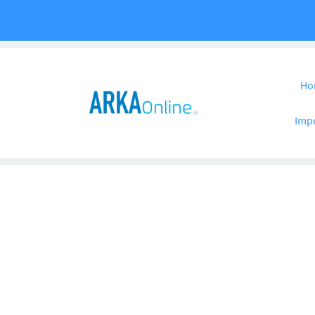
Pular para o co
Ho
Imp