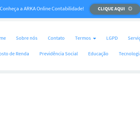
Temos um recado importante para você!
Conheça a ARKA Online Contabilidade!
CLIQUE AQUI
CLIQUE AQUI
nteúdo
me
Sobre nós
Contato
Termos
LGPD
Servi
osto de Renda
Previdência Social
Educação
Tecnologi