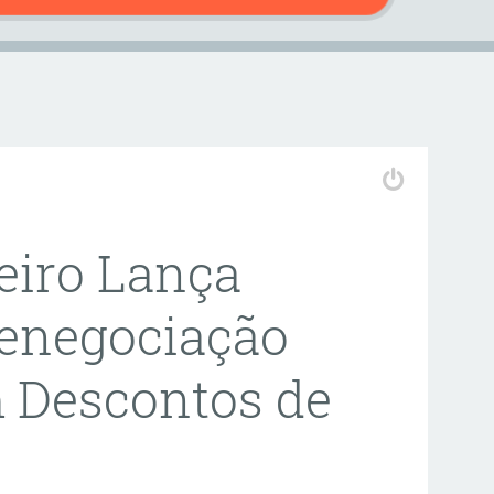
eiro Lança
enegociação
m Descontos de