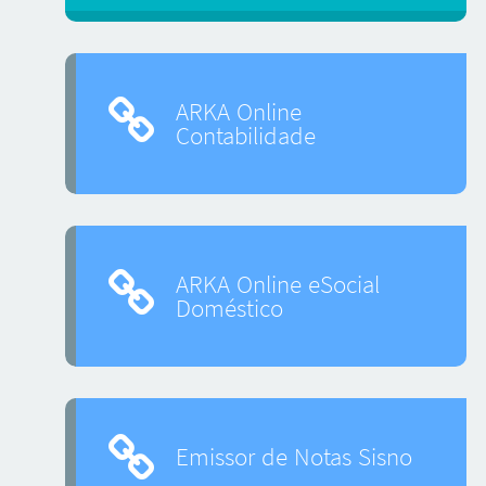
ARKA Online
Contabilidade
ARKA Online eSocial
Doméstico
Emissor de Notas Sisno