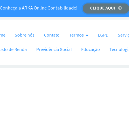
Temos um recado importante para você!
Conheça a ARKA Online Contabilidade!
CLIQUE AQUI
CLIQUE AQUI
nteúdo
me
Sobre nós
Contato
Termos
LGPD
Servi
osto de Renda
Previdência Social
Educação
Tecnologi