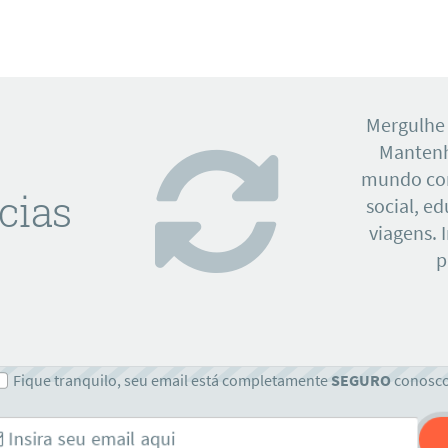
Mergulhe
Mantenh
mundo con
cias
social, e
viagens. 
p
Fique tranquilo, seu email está completamente
SEGURO
conosc