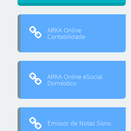
ARKA Online
Contabilidade
ARKA Online eSocial
Doméstico
Emissor de Notas Sisno