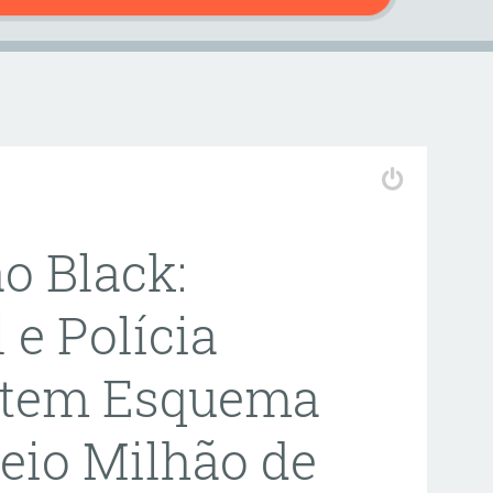
o Black:
 e Polícia
atem Esquema
eio Milhão de