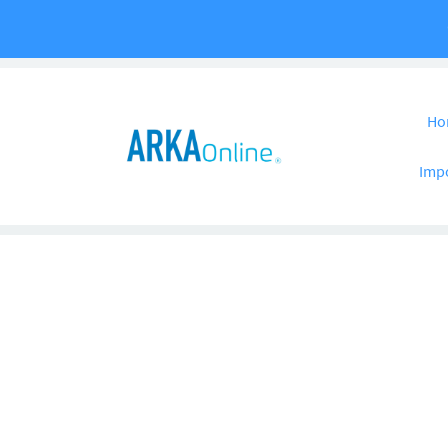
Pular para o co
Ho
Imp