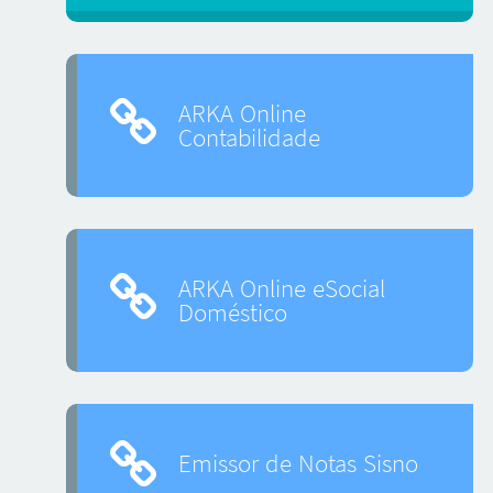
ARKA Online
Contabilidade
ARKA Online eSocial
Doméstico
Emissor de Notas Sisno