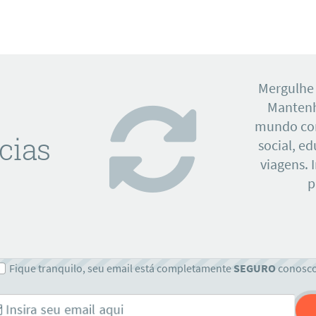
Mergulhe
Mantenh
mundo con
cias
social, e
viagens. 
p
Fique tranquilo, seu email está completamente
SEGURO
conosc