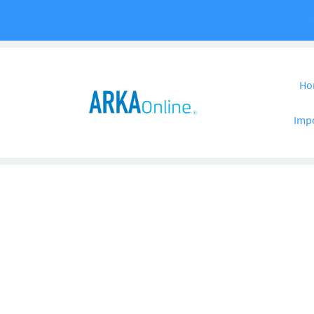
Pular para o co
Ho
Imp