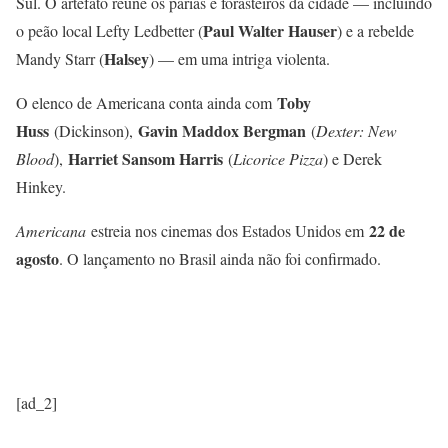
Sul. O artefato reúne os párias e forasteiros da cidade — incluindo
Paul Walter Hauser
o peão local Lefty Ledbetter (
) e a rebelde
Halsey
Mandy Starr (
) — em uma intriga violenta.
Toby
O elenco de Americana conta ainda com
Huss
Gavin Maddox Bergman
(Dickinson),
(
Dexter: New
Harriet Sansom Harris
Blood
),
(
Licorice Pizza
) e Derek
Hinkey.
22 de
Americana
estreia nos cinemas dos Estados Unidos em
agosto
. O lançamento no Brasil ainda não foi confirmado.
[ad_2]