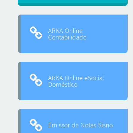
ARKA Online
Contabilidade
ARKA Online eSocial
Doméstico
Emissor de Notas Sisno