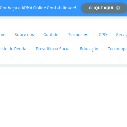
Temos um recado importante para você!
Conheça a ARKA Online Contabilidade!
CLIQUE AQUI
CLIQUE AQUI
nteúdo
me
Sobre nós
Contato
Termos
LGPD
Servi
osto de Renda
Previdência Social
Educação
Tecnologi