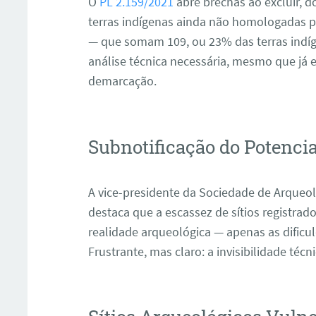
O
PL 2.159/2021
abre brechas ao excluir, 
terras indígenas ainda não homologadas pel
— que somam 109, ou 23% das terras indí
análise técnica necessária, mesmo que já 
demarcação
.
Subnotificação do Potenci
A vice-presidente da Sociedade de Arqueol
destaca que a escassez de sítios registrados
realidade arqueológica — apenas as dific
Frustrante, mas claro: a invisibilidade técn