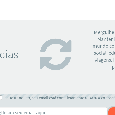
Mergulhe
Mantenh
mundo con
cias
social, e
viagens. 
p
Fique tranquilo, seu email está completamente
SEGURO
conosc