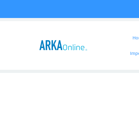
Pular para o co
Ho
Imp