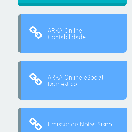
ARKA Online
Contabilidade
ARKA Online eSocial
Doméstico
Emissor de Notas Sisno