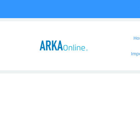
Pular para o co
Ho
Imp