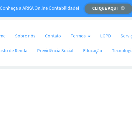
Temos um recado importante para você!
Conheça a ARKA Online Contabilidade!
CLIQUE AQUI
CLIQUE AQUI
nteúdo
me
Sobre nós
Contato
Termos
LGPD
Servi
osto de Renda
Previdência Social
Educação
Tecnologi