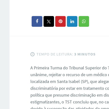
TEMPO DE LEITURA:
3 MINUTOS
A Primeira Turma do Tribunal Superior do 
unânime, rejeitar o recurso de um médic
localizada em Santa Isabel (SP), que aleg
discriminatória por estar em tratamento co
política que presume discriminação em d
estigmatizantes, o TST concluiu que, no ca
devido à suspensão das atividades da emp