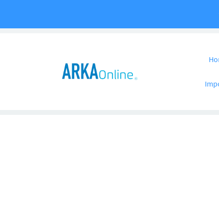
Pular para o co
Ho
Imp