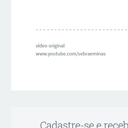
– – – – – – – – – – – – – – – – – – – – – – – – –
vídeo original
www.youtube.com/sebraeminas
Cadastre-se e rece