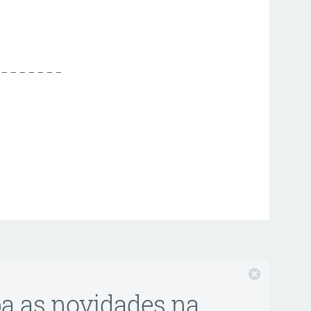
 – – – – – – –
Fechar
ba as novidades na