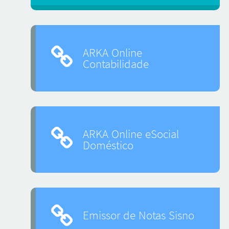
ARKA Online
Contabilidade
ARKA Online eSocial
Doméstico
Emissor de Notas Sisno