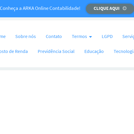
Temos um recado importante para você!
Conheça a ARKA Online Contabilidade!
CLIQUE AQUI
CLIQUE AQUI
nteúdo
me
Sobre nós
Contato
Termos
LGPD
Servi
osto de Renda
Previdência Social
Educação
Tecnologi