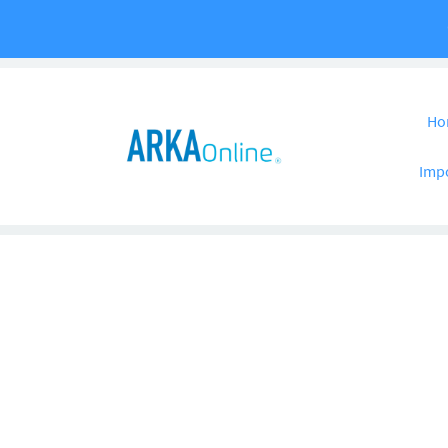
Pular para o co
Ho
Imp