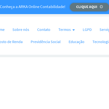
Temos um recado importante para você!
Conheça a ARKA Online Contabilidade!
CLIQUE AQUI
CLIQUE AQUI
nteúdo
me
Sobre nós
Contato
Termos
LGPD
Servi
osto de Renda
Previdência Social
Educação
Tecnologi