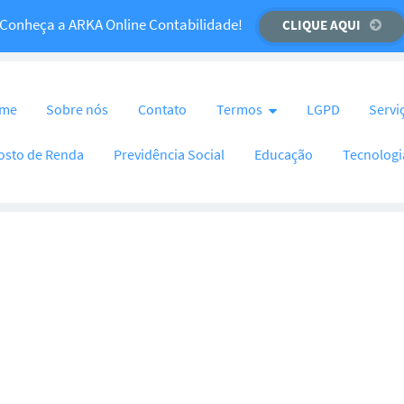
Temos um recado importante para você!
Conheça a ARKA Online Contabilidade!
CLIQUE AQUI
CLIQUE AQUI
nteúdo
me
Sobre nós
Contato
Termos
LGPD
Servi
osto de Renda
Previdência Social
Educação
Tecnologi