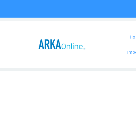
Pular para o co
Ho
Imp