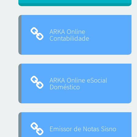
ARKA Online
Contabilidade
ARKA Online eSocial
Doméstico
Emissor de Notas Sisno