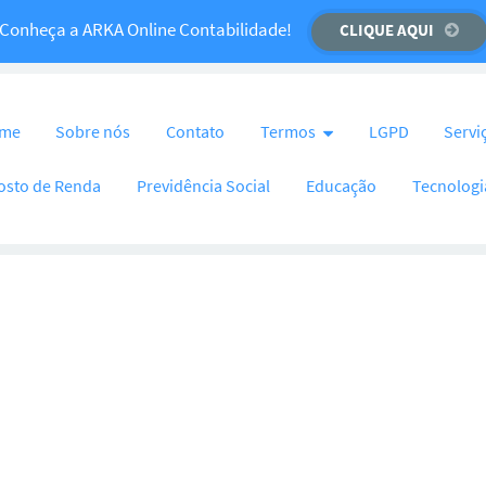
Temos um recado importante para você!
Conheça a ARKA Online Contabilidade!
CLIQUE AQUI
CLIQUE AQUI
nteúdo
me
Sobre nós
Contato
Termos
LGPD
Servi
osto de Renda
Previdência Social
Educação
Tecnologi