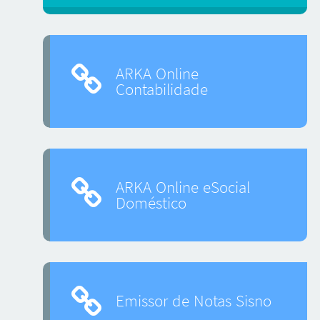
ARKA Online
Contabilidade
ARKA Online eSocial
Doméstico
Emissor de Notas Sisno