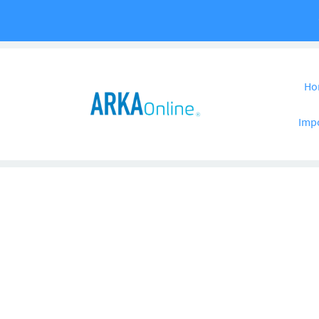
Pular para o co
Ho
Imp