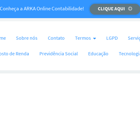
Temos um recado importante para você!
Conheça a ARKA Online Contabilidade!
CLIQUE AQUI
CLIQUE AQUI
nteúdo
me
Sobre nós
Contato
Termos
LGPD
Servi
osto de Renda
Previdência Social
Educação
Tecnologi