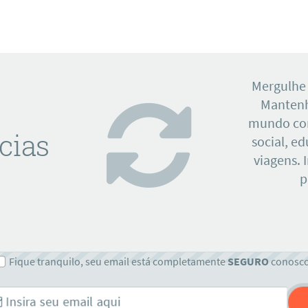
Mergulhe
Mantenh
mundo con
cias
social, e
viagens. 
p
Fique tranquilo, seu email está completamente
SEGURO
conosc