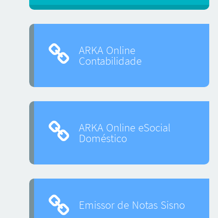
ARKA Online
Contabilidade
ARKA Online eSocial
Doméstico
Emissor de Notas Sisno