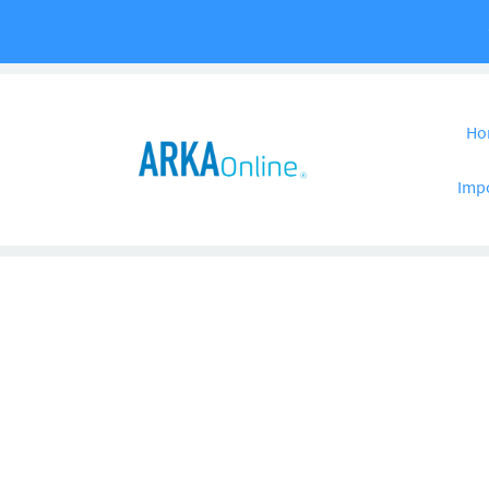
Pular para o co
Ho
Imp