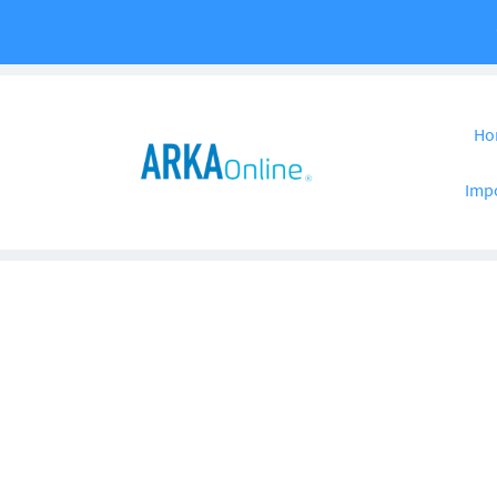
Pular para o co
Ho
Imp