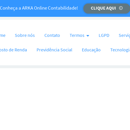
Temos um recado importante para você!
Conheça a ARKA Online Contabilidade!
CLIQUE AQUI
CLIQUE AQUI
nteúdo
me
Sobre nós
Contato
Termos
LGPD
Servi
osto de Renda
Previdência Social
Educação
Tecnologi