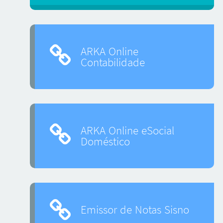
ARKA Online
Contabilidade
ARKA Online eSocial
Doméstico
Emissor de Notas Sisno