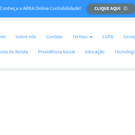
Temos um recado importante para você!
Conheça a ARKA Online Contabilidade!
CLIQUE AQUI
CLIQUE AQUI
nteúdo
me
Sobre nós
Contato
Termos
LGPD
Servi
osto de Renda
Previdência Social
Educação
Tecnologi