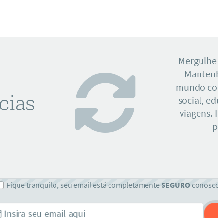
Mergulhe
Mantenh
mundo con
cias
social, e
viagens. 
p
Fique tranquilo, seu email está completamente
SEGURO
conosc