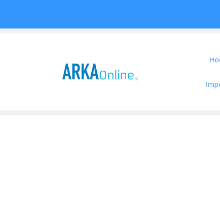
Pular para o co
Ho
Imp